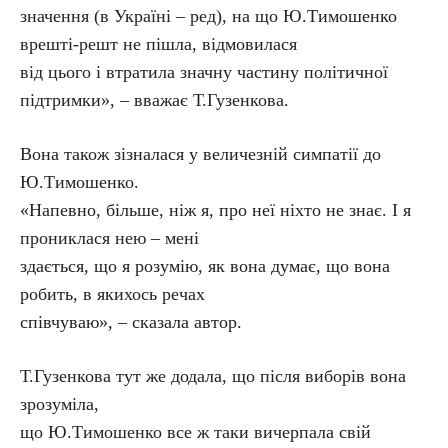
значення (в Україні – ред), на що Ю.Тимошенко
врешті-решт не пішла, відмовилася
від цього і втратила значну частину політичної
підтримки», – вважає Т.Гузенкова.
Вона також зізналася у величезній симпатії до
Ю.Тимошенко.
«Напевно, більше, ніж я, про неї ніхто не знає. І я
прониклася нею – мені
здається, що я розумію, як вона думає, що вона
робить, в якихось речах
співчуваю», – сказала автор.
Т.Гузенкова тут же додала, що після виборів вона
зрозуміла,
що Ю.Тимошенко все ж таки вичерпала свій