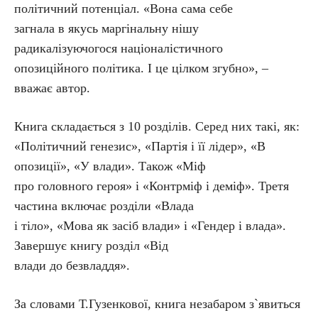
політичний потенціал. «Вона сама себе
загнала в якусь маргінальну нішу
радикалізуючогося націоналістичного
опозиційного політика. І це цілком згубно», –
вважає автор.
Книга складається з 10 розділів. Серед них такі, як:
«Політичний генезис», «Партія і її лідер», «В
опозиції», «У влади». Також «Міф
про головного героя» і «Контрміф і деміф». Третя
частина включає розділи «Влада
і тіло», «Мова як засіб влади» і «Гендер і влада».
Завершує книгу розділ «Від
влади до безвладдя».
За словами Т.Гузенкової, книга незабаром з`явиться