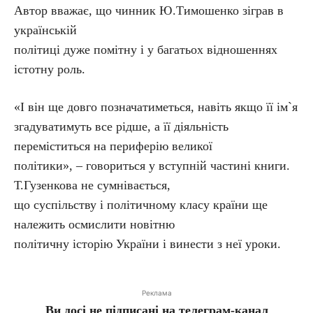
Автор вважає, що чинник Ю.Тимошенко зіграв в
українській
політиці дуже помітну і у багатьох відношеннях
істотну роль.
«І він ще довго позначатиметься, навіть якщо її ім`я
згадуватимуть все рідше, а її діяльність
переміститься на периферію великої
політики», – говориться у вступній частині книги.
Т.Гузенкова не сумнівається,
що суспільству і політичному класу країни ще
належить осмислити новітню
політичну історію України і винести з неї уроки.
Реклама
Ви досі не підписані на телеграм-канал