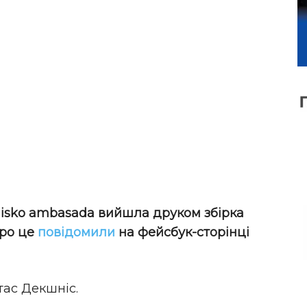
isko
ambasada
вийшла друком збірка
Про це
повідомили
на фейсбук-сторінці
тас Декшніс.