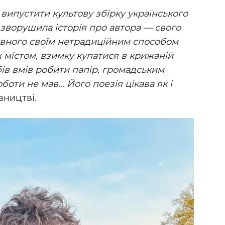
випустити культову збірку українського
зворушила історія про автора — свого
лавного своїм нетрадиційним способом
 містом, взимку купатися в крижаній
бів вмів робити папір, громадським
боти не мав… Його поезія цікава як і
вництві.