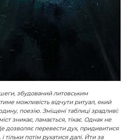
ишеги, збудований литовським
тиме можливість відчути ритуал, який
юдину, поезію. Зміщені таблиці зрадливі:
іст зникає, ламається, тікає. Однак не
Це дозволяє перевести дух, придивитися
, і тільки потім рухатися далі. Йти за