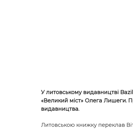
У литовському видавництві Bazil
«Великий міст» Олега Лишеги. 
видавництва.
Литовською книжку переклав Ві