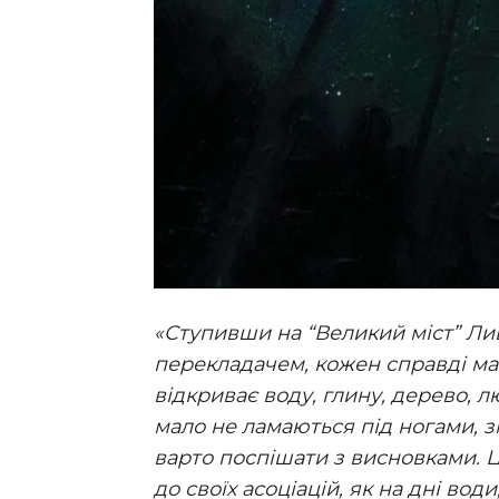
«Ступивши на “Великий міст” Л
перекладачем, кожен справді ма
відкриває воду, глину, дерево, л
мало не ламаються під ногами, зм
варто поспішати з висновками. 
до своїх асоціацій, як на дні води