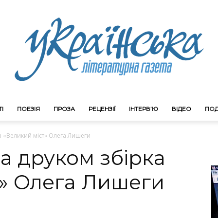
І
ПОЕЗІЯ
ПРОЗА
РЕЦЕНЗІЇ
ІНТЕРВ’Ю
ВІДЕО
ПОД
Litgazeta.com.ua
а «Великий міст» Олега Лишеги
а друком збірка
т» Олега Лишеги