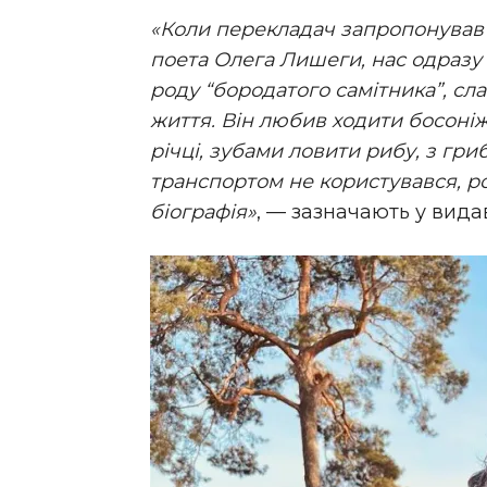
«Коли перекладач запропонував 
поета Олега Лишеги, нас одразу 
роду “бородатого самітника”, с
життя. Він любив ходити босоніж
річці, зубами ловити рибу, з гри
транспортом не користувався, ро
біографія»
, — зазначають у вида