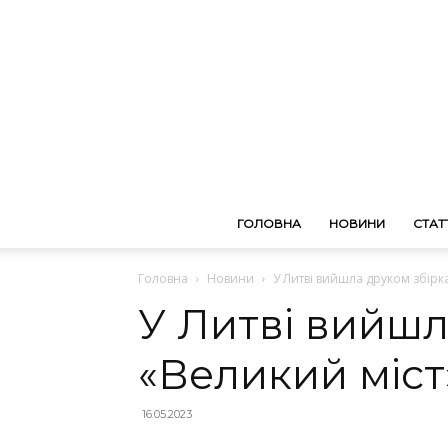
ГОЛОВНА
НОВИНИ
СТАТТ
Головна
Новини
У Литві вийшла друком збірк
У Литві вийшл
«Великий міс
16.05.2023