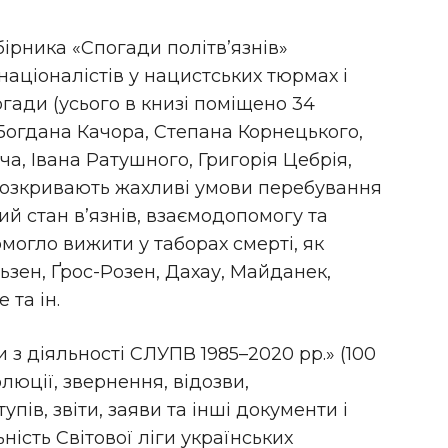
ірника «Спогади політв’язнів»
націоналістів у нацистських тюрмах і
гади (усього в книзі поміщено 34
 Богдана Качора, Степана Корнецького,
а, Івана Ратушного, Григорія Цебрія,
розкривають жахливі умови перебування
ий стан в’язнів, взаємодопомогу та
омогло вижити у таборах смерті, як
ьзен, Ґрос-Розен, Дахау, Майданек,
 та ін.
 з діяльності СЛУПВ 1985–2020 рр.» (100
люції, звернення, відозви,
упів, звіти, заяви та інші документи і
ність Світової ліги українських