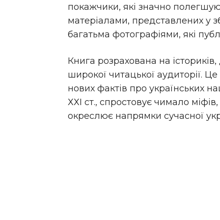
покажчики, які значно полегшую
матеріалами, представлених у з
багатьма фотографіями, які пуб
Книга розрахована на істориків, 
широкої читацької аудиторії. Ц
нових фактів про українських на
ХХІ ст., спростовує чимало міфів,
окреслює напрямки сучасної укра