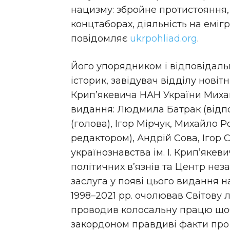
нацизму: збройне протистояння,
концтаборах, діяльність на еміграц
повідомляє
ukrpohliad.org
.
Його упорядником і відповідал
історик, завідувач відділу новітн
Крип’якевича НАН України
Миха
видання: Людмила Батрак (відпо
(голова), Ігор Мірчук, Михайло 
редактором), Андрій Сова, Ігор
українознавства ім. І. Крип’якев
політичних в’язнів та Центр нез
заслуга у появі цього видання 
1998–2021 рр. очолював Світову л
проводив колосальну працю щоб д
закордоном правдиві факти про 