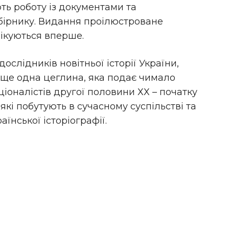
ть роботу із документами та
бірнику. Видання проілюстроване
лікуються вперше.
дослідників новітньої історії України,
е ще одна цеглина, яка подає чимало
ціоналістів другої половини ХХ – початку
 які побутують в сучасному суспільстві та
їнської історіографії.