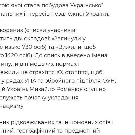
тою якої стала побудова Української
альних інтересів незалежної України.
корених (списки учасників
ить дві складові: «
Загинули у
лизько 730 осіб) та «
Вижили, щоб
 1420 осіб). До списків внесено імена
агинули в німецьких тюрмах і
режили це страхіття ХХ століття, щоб
у рядах УПА та збройного підпілля ОУН,
жній Україні. Михайло Романюк слушно
послужать початку укладання
 нацизму.
ник рідковживаних та іншомовних слів і
менний, географічний та предметний