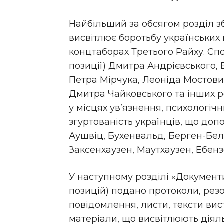
Найбільший за обсягом розділ зб
висвітлює боротьбу українських 
концтаборах Третього Райху. Спо
позиції) Дмитра Андрієвського,
Петра Мірчука, Леоніда Мостович
Дмитра Чайковського та інших 
у місцях ув’язнення, психологічн
згуртованість українців, що доп
Аушвіц, Бухенвальд, Берген-Бел
Заксенхаузен, Маутхаузен, Ебензе
У наступному розділі
«Документи
позицій) подано
протоколи, резо
повідомлення, листи, тексти вист
матеріали, що висвітлюють діяль