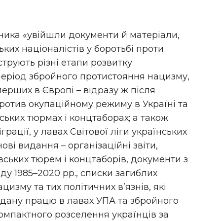
рника «увійшли документи й матеріали,
ьких націоналістів у боротьбі проти
струють різні етапи розвитку
 період збройного протистояння нацизму,
перших в Європі – відразу ж після
спротив окупаційному режиму в Україні та
ських тюрмах і концтаборах; а також
рації, у лавах Світової ліги українських
нові видання – організаційні звіти,
івських тюрем і концтаборів, документи з
ду 1985–2020 рр., списки загиблих
цизму та тих політичних в’язнів, які
дану працю в лавах УПА та збройного
компактного розселення українців за