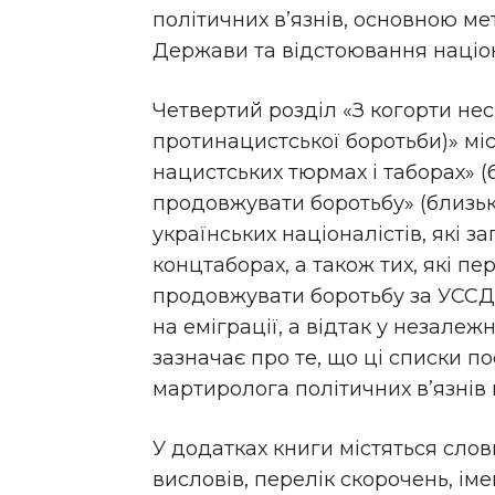
політичних в’язнів, основною ме
Держави та відстоювання націон
Четвертий розділ «З когорти нес
протинацистської боротьби)» міст
нацистських тюрмах і таборах» (б
продовжувати боротьбу» (близько
українських
націоналістів, які з
концтаборах, а також тих, які пе
продовжувати боротьбу за УССД 
на еміграції, а відтак у незале
зазначає про те, що ці списки 
мартиролога
політичних в’язнів
У додатках книги містяться
слов
висловів, перелік скорочень, і