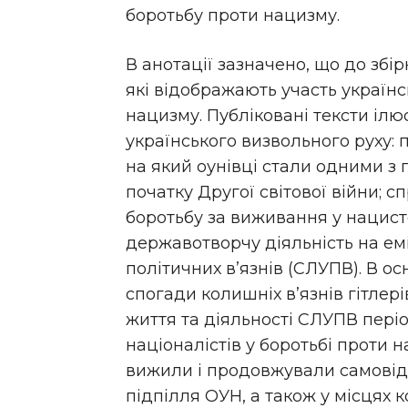
боротьбу проти нацизму.
В анотації зазначено, що до збі
які відображають участь українс
нацизму. Публіковані тексти ілю
українського визвольного руху:
на який оунівці стали одними з 
початку Другої світової війни; 
боротьбу за виживання у нацист
державотворчу діяльність на еміг
політичних в’язнів (СЛУПВ). В ос
спогади колишніх в’язнів гітлер
життя та діяльності СЛУПВ періо
націоналістів у боротьбі проти на
вижили і продовжували самовід
підпілля ОУН, а також у місцях 