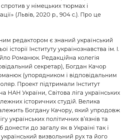
 спротив у німецьких тюрмах і
ії» (Львів, 2020 р., 904 с.). Про це
ьним редактором є знаний український
ьої історії
Інституту українознавства ім. І.
йло Романюк. Редакційна колегія
відальний секретар), Богдан Качор
Романюк
(упорядником і відповідальним
 Соляр. Проект підтримали
Інститут
ича НАН України, Світова ліга українських
алежних історичних студій. Велика
належить Богдану Качору, який упродовж
ігу українських політичних в’язнів та
онести до загалу як в Україні так і
український визвольний рух та його