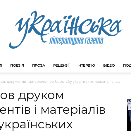
І
ПОЕЗІЯ
ПРОЗА
РЕЦЕНЗІЇ
ІНТЕРВ’Ю
ВІДЕО
ПОД
Litgazeta.com.ua
ик документів і матеріалів про боротьбу українських націоналістів...
шов друком
нтів і матеріалів
українських