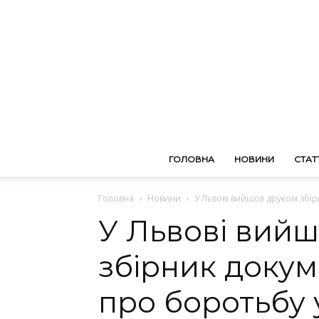
ГОЛОВНА
НОВИНИ
СТАТТ
Головна
Новини
У Львові вийшов друком збірн
У Львові вий
збірник докуме
про боротьбу 