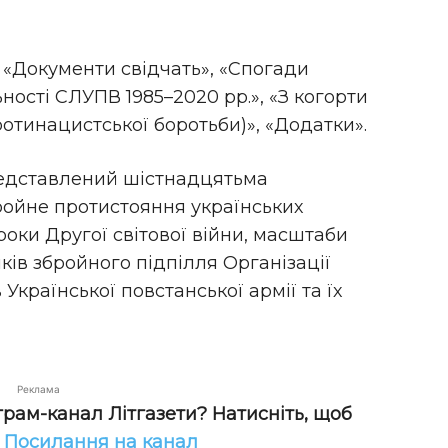
, «Документи свідчать», «Спогади
ьності СЛУПВ 1985–2020 рр.», «З когорти
отинацистської боротьби)», «Додатки».
редставлений шістнадцятьма
ройне протистояння українських
роки Другої світової війни, масштаби
ків збройного підпілля Організації
 Української повстанської армії та їх
Реклама
грам-канал Літгазети? Натисніть, щоб
!
Посилання на канал