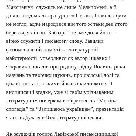
Максимчук служить не лише Мельпомені, а й
давно осідлав літературного Пегаса. Інакше і бути
не могло, адже народився він того ж таки дев’ятого
березня, як і наш Кобзар. І це вже доля його –
вірно служити і писаному слову. Завдяки
феноменальній пам’яті та літературній
майстерності утвердився як автор цікавих і
яскравих спогадів про родину, рідну Волинь, роки
навчань та творчих шукань, про людські долі та
цікаві постаті, з якими його зводило життя. І
вилилися ці згадки, уже зі своїм упізнаваним
літературним почерком в збірки есеїв “Мозаїка
спогадів” та “Залишаюсь українцем”, презентація
яких відбулася в Залі літературної слави.
Як зауважив голова Львівської письменницької