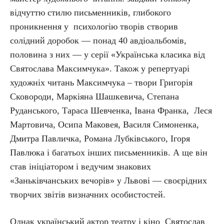
відчуттю стилю письменників, глибокого
проникнення у психологію творів створив
солідний доробок — понад 40 авдіоальбомів,
половина з них — у серії «Українська класика від
Святослава Максимчука». Також у репертуарі
художніх читань Максимчука – твори Григорія
Сковороди, Маркіяна Шашкевича, Степана
Руданського, Тараса Шевченка, Івана Франка, Леся
Мартовича, Осипа Маковея, Василя Симоненка,
Дмитра Павличка, Романа Луб­ківського, Ігоря
Павлюка і багатьох інших письменників. А ще він
став ініціа­тором і ведучим знакових
«Заньківчанських вечорів» у Львові — своєрідних
творчих звітів визначних особистостей.
Однак український актор театру і кіно Святослав