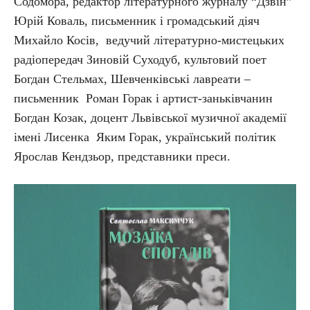
Содомора, редактор літературного журналу “Дзвін”
Юрій Коваль, письменник і громадський діяч
Михайло Косів, ведучий літературно-мистецьких
радіопередач Зиновій Суходуб, культовий поет
Богдан Стельмах, Шевченківські лавреати –
письменник Роман Горак і артист-заньківчанин
Богдан Козак, доцент Львівської музичної академії
імені Лисенка Яким Горак, український політик
Ярослав Кендзьор, представники преси.