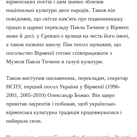
вірменських поетів і цим значно зблизив
національні культури двох народів. Також він
повідомив, що світла пам’ять про подвижницьку
працю в царині перекладу Павла Тичини у Вірмені
живе й досі: у Єревані є вулиця на честь його імені,
а також названо школу. Пан посол зауважив, що
посольство Вірменії готове співпрацювати з
Музеєм Павла Тичини в галузі культури.
Також виступив письменник, перекладач, секретар
НСПУ, перший посол України у Вірменії (1996-
2001, 2005-2010) Олександр Божко. Він щиро
привітав лауреатів і побажав, щоб українсько-
вірменська культурна традиція продовжувалася і
набирала сили.