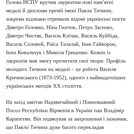
Голова НСПУ вручив лауреатам нові пам’ятні
медалі й дипломи премії імені Павла Тичини,
зокрема відзнаки отримали відомі українські поети
Дмитро Головко, Ніна Гнатюк, Петро Засенко,
Дмитро Чистяк, Василь Клічак, Василь Куйбіда,
Василь Соловей, Раїса Талалай, Іван Гайворон,
Інна Ковальчук і Микола Гриценко. Кожен із
лауреатів мав змогу прочитати свої твори. Профіль
молодого Тичини на медалі – це робота Василя
Кричевського (1873-1952), одного з найвидатніших
українських митців XX століття.
На захід завітав Надзвичайний і Повноважний
Посол Республіки Вірменія в Україні пан Владімір
Карапетян. Він подякував за запрошення і зазначив,
що Павло Тичина дуже багато перекладав