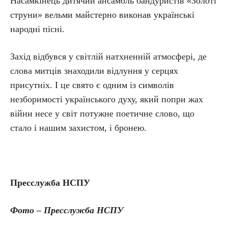
Насамкінець дитячий ансамбль бандуристів «Золоті
струни» вельми майстерно виконав українські
народні пісні.
Захід відбувся у світлій натхненній атмосфері, де
слова митців знаходили відлуння у серцях
присутніх. І це свято є одним із символів
незборимості українського духу, який попри жах
війни несе у світ потужне поетичне слово, що
стало і нашим захистом, і бронею.
Пресслужба НСПУ
Фото – Пресслужба НСПУ