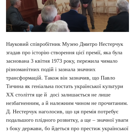
Науковий співробітник Музею Дмитро Нестерчук
згадав про історію створення цієї премії, яка була
заснована 3 квітня 1973 року, пережила чимало
різноманітних подій і зазнала значних
трансформацій. Також він зазначив, що Павло
Тичина як геніальна постать української культури
XX століття ще й досі залишається не лише
незбагненним, а й належним чином не прочитаним.
Д. Нестерчук наголосив, що ця премія потребує
подальшого плідного розвитку, а ще – значної уваги
з боку держави, бо йдеться про престиж української