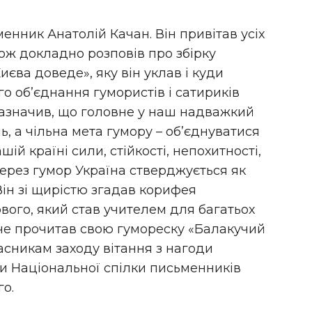
енник Анатолій Качан. Він привітав усіх
кож докладно розповів про збірку
иєва доведе», яку він уклав і куди
о об’єднання гумористів і сатириків
 зазначив, що головне у наш надважкий
нь, а чільна мета гумору – об’єднуватися
ій країні сили, стійкості, непохитності,
через гумор Україна стверджується як
ін зі щирістю згадав корифея
вого, який став учителем для багатьох
куче прочитав свою гумореску «Балакучий
часникам заходу вітання з нагоди
ви Національної спілки письменників
о.