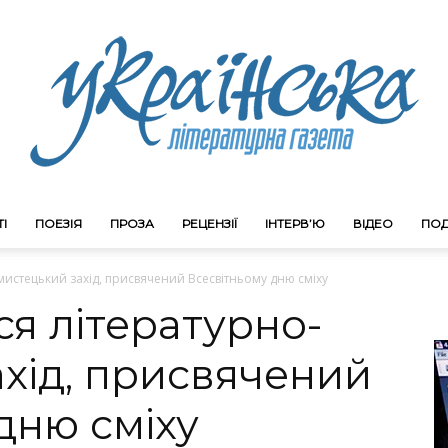
І
ПОЕЗІЯ
ПРОЗА
РЕЦЕНЗІЇ
ІНТЕРВ’Ю
ВІДЕО
ПОД
Litgazeta.com.ua
-мистецький захід, присвячений Всесвітньому дню сміху
ся літературно-
хід, присвячений
дню сміху