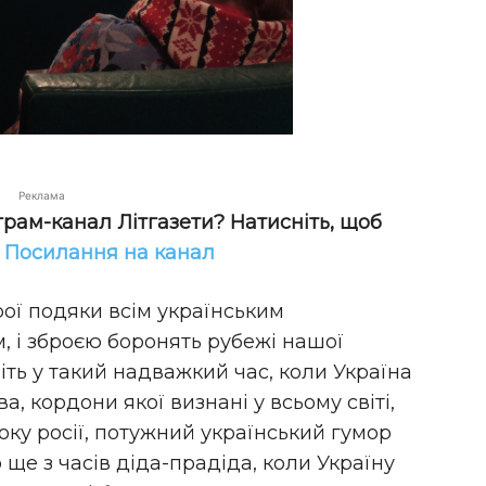
Реклама
грам-канал Літгазети? Натисніть, щоб
!
Посилання на канал
ої подяки всім українським
м, і зброєю боронять рубежі нашої
віть у такий надважкий час, коли Україна
, кордони якої визнані у всьому світі,
оку росії, потужний український гумор
о ще з часів діда-прадіда, коли Україну