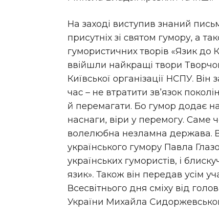
На заході виступив знаний письм
присутніх зі святом гумору, а та
гумористичних творів «Язик до К
ввійшли найкращі твори Творчог
Київської організації НСПУ. Він
час – не втратити зв’язок поколі
й перемагати. Бо гумор додає наш
наснаги, віри у перемогу. Саме 
волелюбна незламна держава. В
українського гумору Павла Глазо
українських гумористів, і блис
язик». Також він передав усім у
Всесвітнього дня сміху від голо
України Михайла Сидоржевськог