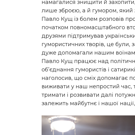
намагалися знищити й захопити
лише зброєю, а й гумором, який
Павло Кущ із болем розповів про
початком повномасштабного втор
друзями підтримував українськи
гумористичних творів, це були, з
дуже допомагали нашим воїнам у
Павло Кущ працює над політич
об’єднання гумористів і сатирикі
наголосив, що сміх допомагає по
виживати у наш непростий час, 
тримати і розвивати далі потужн
залежить майбутнє і нашої нації,