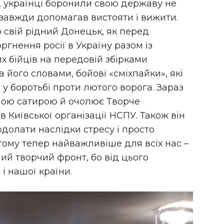
, українці боронили свою державу не
 завжди допомагав вистояти і вижити.
 свій рідний Донецьк, як перед
гнення росії в Україну разом із
х бійців на передовій збірками
а його словами, бойові «сміхпайки», які
 боротьбі проти лютого ворога. Зараз
ною сатирою й очолює Творче
в Київської організації НСПУ. Також він
долати наслідки стресу і просто
тому тепер найважливіше для всіх нас –
ий творчий фронт, бо від цього
 і нашої країни.