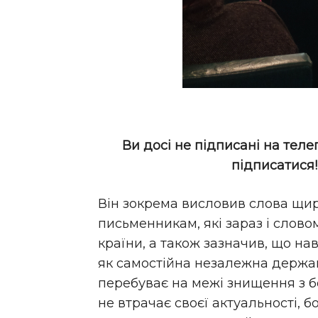
Ви досі не підписані на теле
підписатися
Він зокрема висловив слова щир
письменникам, які зараз і слово
країни, а також зазначив, що на
як самостійна незалежна держава
перебуває на межі знищення з б
не втрачає своєї актуальності, б