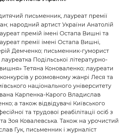
дитячий письменник, лауреат премії
чан; народний артист України Анатолій
ауреат премій імені Остапа Вишні та
лауреат премії імені Остапа Вишні,
ерій Демченко; письменник-гуморист
лауреатка Подільської літературно-
 вишня» Тетяна Коноваленко; лауреати
конкурсів у розмовному жанрі Леся та
ївського національного університету
і Івана Карпенка-Карого Владислав
ко; а також відвідувачі Київського
есійної та трудової реабілітації осіб з
та Зоя Ковалевська. Також на урочистий
слав Гук, письменник і журналіст