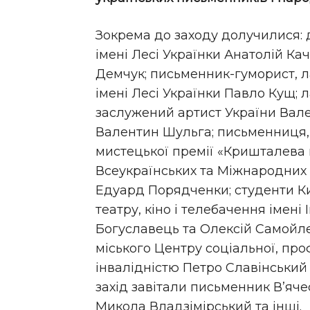
Зокрема до заходу долучилися: 
імені Лесі Українки Анатолій Ка
Демчук; письменник-гуморист, л
імені Лесі Українки Павло Кущ; 
заслужений артист України Вал
Валентин Шульга; письменниця, 
мистецької премії «Кришталева
Всеукраїнських та Міжнародних 
Едуард Порядченки; студенти Ки
театру, кіно і телебачення імен
Богуславець та Олексій Самойлен
міського Центру соціальної, проф
інвалідністю Петро Славінський 
захід завітали письменник В’яче
Микола Владзімірський та інші.