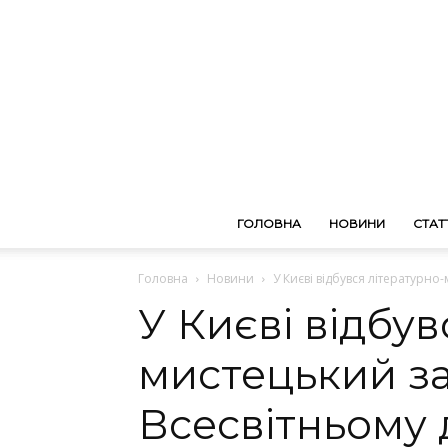
ГОЛОВНА
НОВИНИ
СТАТТ
Головна
Новини
У Києві відбувся літературно
У Києві відбув
мистецький за
Всесвітньому 