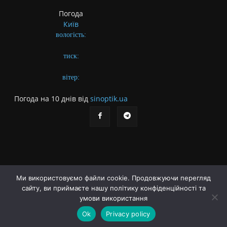
Погода
Київ
вологість:
тиск:
вітер:
Погода на 10 днів від
sinoptik.ua
Ми використовуємо файли cookie. Продовжуючи перегляд
сайту, ви приймаєте нашу політику конфіденційності та
Про газету
Правила користування сайтом
умови використання
Політика конфіденційності
Різне
Ok
Privacy policy
© Українська літературна газета. Заснована 2009 року