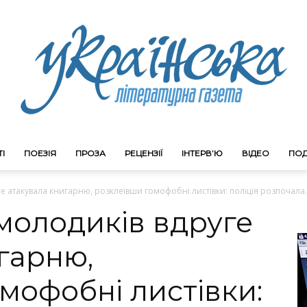
І
ПОЕЗІЯ
ПРОЗА
РЕЦЕНЗІЇ
ІНТЕРВ’Ю
ВІДЕО
ПОД
Litgazeta.com.ua
ге атакувала книгарню, розклеївши гомофобні листівки: поліція розпочала..
 молодиків вдруге
гарню,
мофобні листівки: