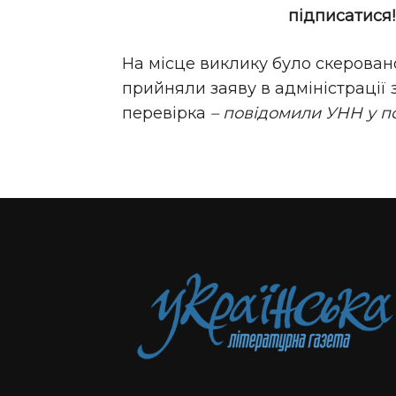
підписатися
На місце виклику було скерован
прийняли заяву в адміністрації 
перевірка
– повідомили УНН у пол