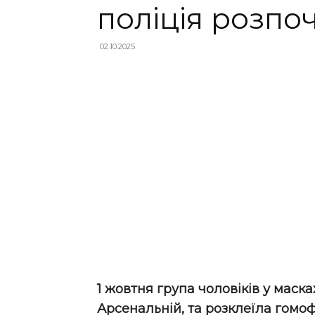
поліція розпо
02.10.2025
1 жовтня група чоловіків у маск
Арсенальній, та розклеїла гомоф