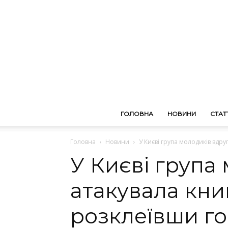
ГОЛОВНА
НОВИНИ
СТАТТ
Головна
Новини
У Києві група молодиків вдру
У Києві група
атакувала кни
розклеївши го