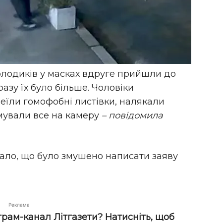
олодиків у масках вдруге прийшли до
азу їх було більше. Чоловіки
леїли гомофобні листівки, налякали
ьмували все на камеру
– повідомила
ало, що було змушено написати заяву
Реклама
грам-канал Літгазети? Натисніть, щоб