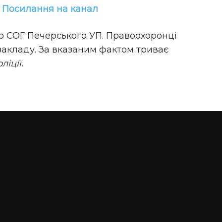
!
Посилання на канал
о СОГ Печерського УП. Правоохоронці
закладу. За вказаним фактом триває
іції.