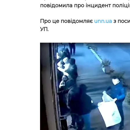
повідомила про інцидент поліцію
Про це повідомляє
unn.ua
з пос
УП.