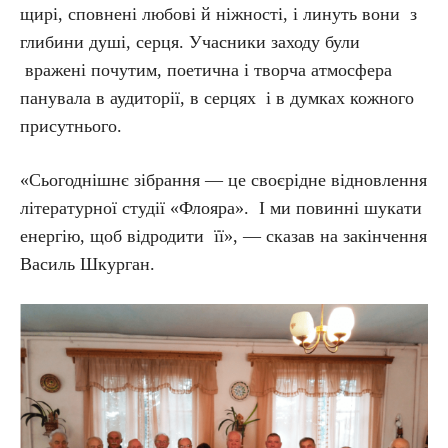
щирі, сповнені любові й ніжності, і линуть вони з
глибини душі, серця. Учасники заходу були
вражені почутим, поетична і творча атмосфера
панувала в аудиторії, в серцях і в думках кожного
присутнього.
«Сьогоднішнє зібрання — це своєрідне відновлення
літературної студії «Флояра». І ми повинні шукати
енергію, щоб відродити її», — сказав на закінчення
Василь Шкурган.