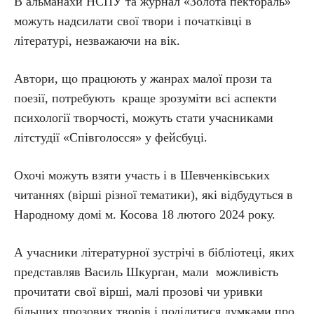
В альманахи НСПУ та журнал «Золота пектораль»
можуть надсилати свої твори і початківці в
літературі, незважаючи на вік.
Автори, що працюють у жанрах малої прози та
поезії, потребують краще зрозуміти всі аспекти
психології творчості, можуть стати учасниками
літстудії «Співголосся» у фейсбуці.
Охочі можуть взяти участь і в Шевченківських
читаннях (вірші різної тематики), які відбудуться в
Народному домі м. Косова 18 лютого 2024 року.
А учасники літературної зустрічі в бібліотеці, яких
представляв Василь Шкурган, мали можливість
прочитати свої вірші, малі прозові чи уривки
більших прозових творів і поділитися думками про