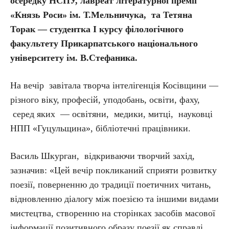
осередку НСПУ,
лавреат літературної премії
«Князь Роси» ім. Т.Мельничука, та Тетяна
Торак — студентка I курсу філологічного
факультету Прикарпатського національного
університету ім. В.Стефаника.
На вечір завітала творча інтелігенція Косівщини —
різного віку, професій, уподобань, освіти, фаху,
серед яких — освітяни, медики, митці, науковці
НПП «Гуцульщина», бібліотечні працівники.
Василь Шкурган, відкриваючи творчий захід,
зазначив: «Цей вечір покликаний сприяти розвитку
поезії, поверненню до традиції поетичних читань,
відновленню діалогу між поезією та іншими видами
мистецтва, створенню на сторінках засобів масової
інформації позитивного образу поезії як справді