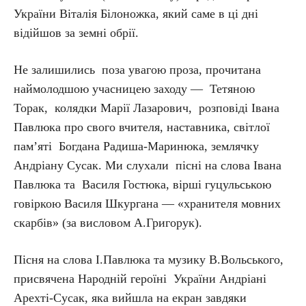
України Віталія Білоножка, який саме в ці дні
відійшов за земні обрії.
Не залишились поза увагою проза, прочитана
наймолодшою учасницею заходу — Тетяною
Торак, колядки Марії Лазарович, розповіді Івана
Павлюка про свого вчителя, наставника, світлої
пам’яті Богдана Радиша-Маринюка, землячку
Андріану Сусак. Ми слухали пісні на слова Івана
Павлюка та Василя Гостюка, вірші гуцульською
говіркою Василя Шкургана — «хранителя мовних
скарбів» (за висловом А.Григорук).
Пісня на слова І.Павлюка та музику В.Вольського,
присвячена Народній героїні України Андріані
Арехті-Сусак, яка вийшла на екран завдяки