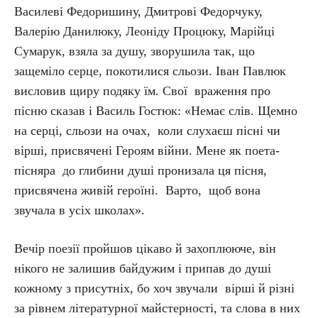
Василеві Федоришину, Дмитрові Федорчуку,
Валерію Данилюку, Леоніду Процюку, Марійці
Сумарук, взяла за душу, зворушила так, що
защеміло серце, покотилися сльози. Іван Павлюк
висловив щиру подяку їм. Свої враження про
пісню сказав і Василь Гостюк: «Немає слів. Щемно
на серці, сльози на очах, коли слухаєш пісні чи
вірші, присвячені Героям війни. Мене як поета-
пісняра до глибини душі пронизала ця пісня,
присвячена живій героїні. Варто, щоб вона
звучала в усіх школах».
Вечір поезії пройшов цікаво й захоплююче, він
нікого не залишив байдужим і припав до душі
кожному з присутніх, бо хоч звучали вірші й різні
за рівнем літературної майстерності, та слова в них