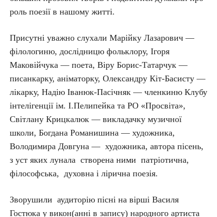
роль поезії в нашому житті.
Присутні уважно слухали Марійку Лазарович —
філологиню, дослідницю фольклору, Ігоря
Маковійчука — поета, Віру Борис-Татарчук —
писанкарку, аніматорку, Олександру Кіт-Басисту —
лікарку, Надію Іванюк-Пасічняк — членкиню Клубу
інтелігенції ім. І.Пелипейка та РО «Просвіта»,
Світлану Крицкалюк — викладачку музичної
школи, Богдана Романишина — художника,
Володимира Довгуна — художника, автора пісень,
з уст яких лунала створена ними патріотична,
філософська, духовна і лірична поезія.
Зворушили аудиторію пісні на вірші Василя
Гостюка у викон(анні в запису) народного артиста