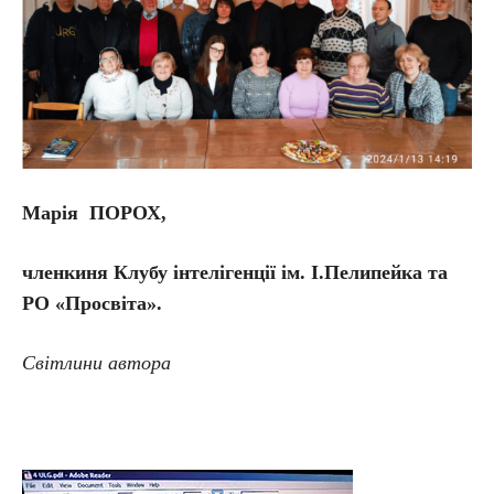
Марія ПОРОХ,
членкиня Клубу інтелігенції
ім. І.Пелипейка та
РО «Просвіта».
Світлини автора