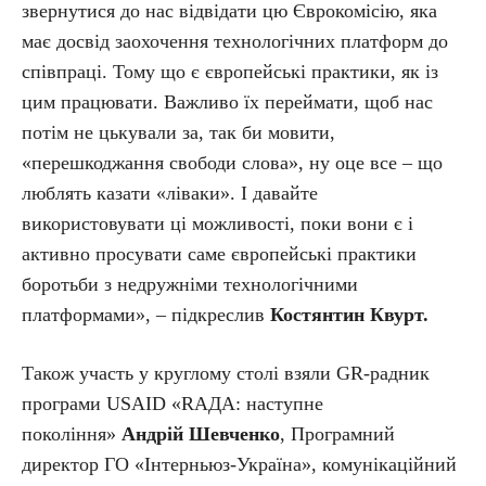
звернутися до нас відвідати цю Єврокомісію, яка
має досвід заохочення технологічних платформ до
співпраці. Тому що є європейські практики, як із
цим працювати. Важливо їх переймати, щоб нас
потім не цькували за, так би мовити,
«перешкоджання свободи слова», ну оце все – що
люблять казати «ліваки». І давайте
використовувати ці можливості, поки вони є і
активно просувати саме європейські практики
боротьби з недружніми технологічними
платформами», – підкреслив
Костянтин Квурт.
Також участь у круглому столі взяли GR-радник
програми USAID «RАДА: наступне
покоління»
Андрій Шевченко
, Програмний
директор ГО «Інтерньюз-Україна», комунікаційний