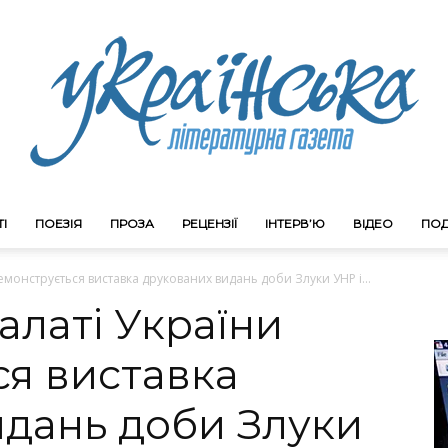
І
ПОЕЗІЯ
ПРОЗА
РЕЦЕНЗІЇ
ІНТЕРВ’Ю
ВІДЕО
ПОД
Litgazeta.com.ua
емонструється виставка друкованих видань доби Злуки УНР і...
алаті України
ся виставка
идань доби Злуки