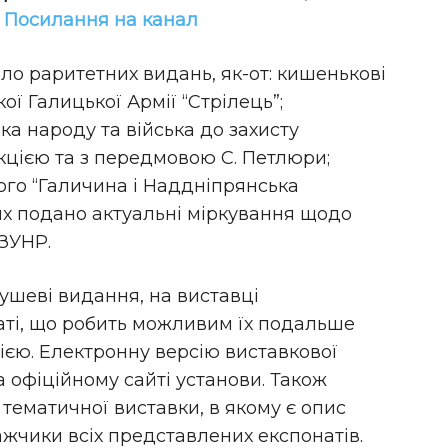
!
Посилання на канал
ло раритетних видань, як-от: кишенькові
ої Галицької Армії “Стрілець”;
ка народу та війська до захисту
кцією та з передмовою С. Петлюри;
ого “Галичина і Наддніпрянська
яких подано актуальні міркування щодо
 ЗУНР.
ушеві видання, на виставці
ті, що робить можливим їх подальше
єю. Електронну версію виставкової
 офіційному сайті установи. Також
тематичної виставки, в якому є опис
кажчики всіх представлених експонатів.