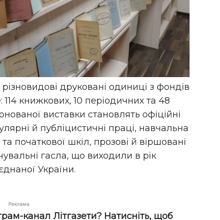
 різновидові друковані одиниці з фондів
 114 книжкових, 10 періодичних та 48
онованої виставки становлять офіційні
улярні й публіцистичні праці, навчальна
 та початкової шкіл, прозові й віршовані
чувальні гасла, що виходили в рік
єднаної України.
Реклама
грам-канал Літгазети? Натисніть, щоб