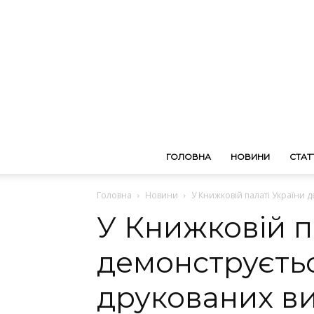
ГОЛОВНА
НОВИНИ
СТАТТ
Головна
Новини
У Книжковій палаті України д
У Книжковій п
демонструєть
друкованих в