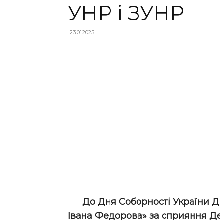
УНР і ЗУНР
23.01.2025
До Дня Соборності України Д
Івана Федорова» за сприяння Д