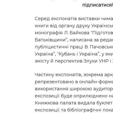
підписатися
Серед експонатів виставки чима
книги від органу друку Українськ
монографія Л. Байкова “Підготов
Батьківщини”, написана за реда
публіцистичні праці В. Пачовськ
Україна”, “Кубань і Україна”, у 
змісту й перспектив Злуки УНР і
Частину експонатів, зокрема арк
репрезентовано в онлайн-форма
використання широкою аудиторі
експозиції буде оприлюднено на
Книжкова палата видала буклет 
експозиції та бібліографічні по