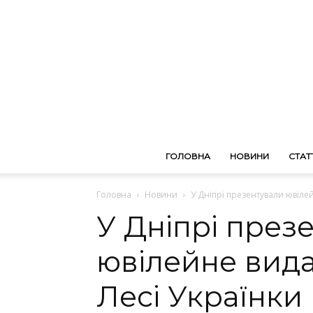
ГОЛОВНА
НОВИНИ
СТАТТ
Головна
Новини
У Дніпрі презентували ювіле
У Дніпрі през
ювілейне вида
Лесі Українки