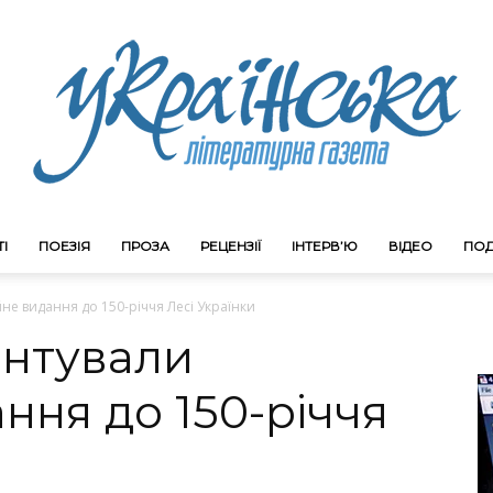
І
ПОЕЗІЯ
ПРОЗА
РЕЦЕНЗІЇ
ІНТЕРВ’Ю
ВІДЕО
ПОД
Litgazeta.com.ua
йне видання до 150-річчя Лесі Українки
ентували
ння до 150-річчя