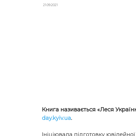
21.09.2021
Книга називається «Леся Українк
day.kyiv.ua
.
Ініціювала підготовку ювілейної