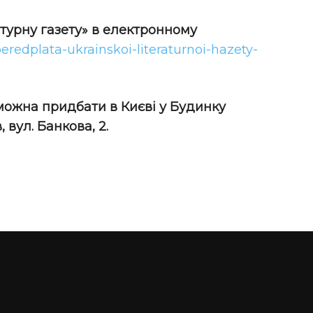
атурну газету» в електронному
peredplata-ukrainskoi-literaturnoi-hazety-
 можна придбати в Києві у Будинку
 вул. Банкова, 2.