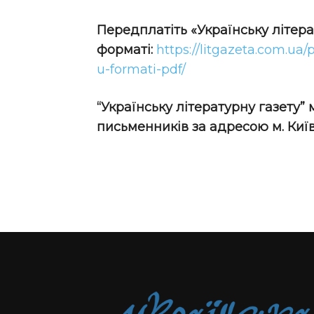
Передплатіть
«Українську літер
форматі:
https://litgazeta.com.ua/
u-formati-pdf/
“Українську літературну газету”
письменників за адресою м. Київ,