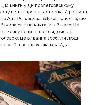
ацію книги у Дніпропетровському
алету вела народна артистка України та
 кіно Ада Роговцева. «Дуже приємно, що
ачила світ ця книга. У ній – все. Ця
є темряву ночі» нашої свідомості і
головою. Це видання зробили люди,
ється. Я щаслива», сказала Ада