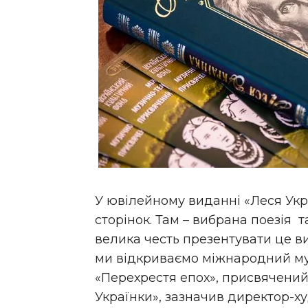
У ювілейному виданні «Леся Укра
сторінок. Там – вибрана поезія 
велика честь презентувати це в
ми відкриваємо міжнародний м
«Перехрестя епох», присвячений
Українки», зазначив директор-х