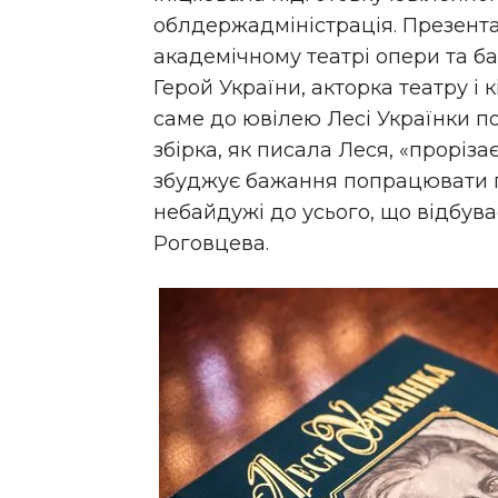
облдержадміністрація. Презент
академічному театрі опери та б
Герой України, акторка театру і
саме до ювілею Лесі Українки поб
збірка, як писала Леся, «проріза
збуджує бажання попрацювати 
небайдужі до усього, що відбува
Роговцева.