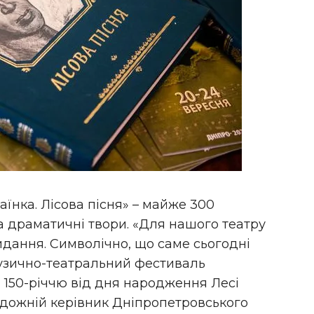
їнка. Лісова пісня» – майже 300
та драматичні твори. «Для нашого театру
идання. Символічно, що саме сьогодні
узично-театральний фестиваль
 150-річчю від дня народження Лесі
удожній керівник Дніпропетровського