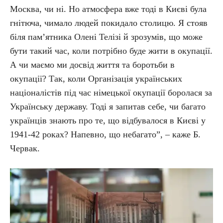
Москва, чи ні. Но атмосфера вже тоді в Києві була
гнітюча, чимало людей покидало столицю. Я стояв
біля пам’ятника Олені Телізі й зрозумів, що може
бути такий час, коли потрібно буде жити в окупації.
А чи маємо ми досвід життя та боротьби в
окупації? Так, коли Організація українських
націоналістів під час німецької окупації боролася за
Українську державу. Тоді я запитав себе, чи багато
українців знають про те, що відбувалося в Києві у
1941-42 роках? Напевно, що небагато”, – каже Б.
Червак.