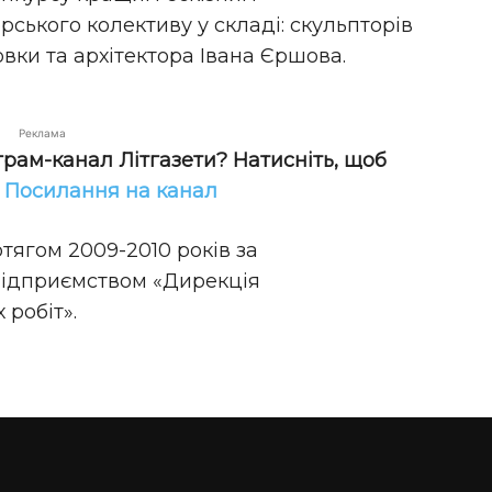
ського колективу у складі: скульпторів
вки та архітектора Івана Єршова.
Реклама
грам-канал Літгазети? Натисніть, щоб
!
Посилання на канал
тягом 2009-2010 років за
підприємством «Дирекція
робіт».