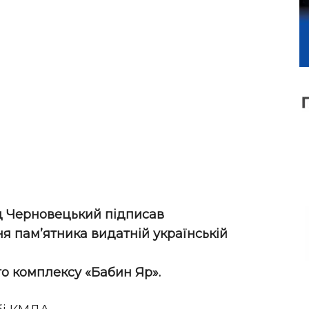
ід Черновецький підписав
 пам’ятника видатній українській
го комплексу «Бабин Яр».