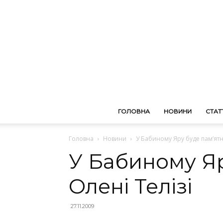
ГОЛОВНА
НОВИНИ
СТАТТ
Головна
Новини
У Бабиному Яру буде пам’ятн
У Бабиному Яр
Олені Телізі
27.11.2009