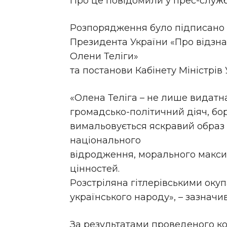
Про це повідомили у прес-служ
Розпорядження було підписано 
Президента України «Про відзна
Олени Теліги»
та постанови Кабінету Міністрів 
«Олена Теліга – не лише видатна
громадсько-політичний діяч, боре
вимальовується яскравий образ 
національного
відродження, морального макси
цінностей.
Розстріляна гітлерівськими оку
українського народу», – зазначи
За результатами проведеного к