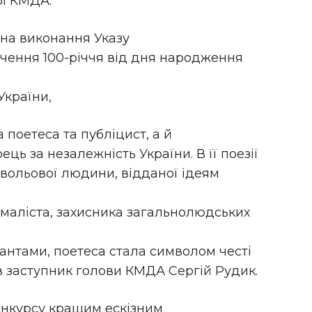
бі КМДА.
на виконання Указу
чення 100-річчя від дня народження
України,
 поетеса та публіцист, а й
ць за незалежність України. В її поезії
вольової людини, відданої ідеям
маліста, захисника загальнолюдських
пантами, поетеса стала символом честі
в заступник голови КМДА Сергій Рудик.
онкурсу кращим ескізним