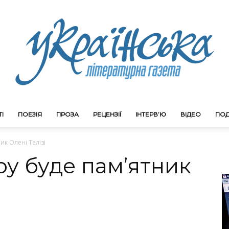
І
ПОЕЗІЯ
ПРОЗА
РЕЦЕНЗІЇ
ІНТЕРВ’Ю
ВІДЕО
ПОД
Litgazeta.com.ua
ик Олені Телізі
у буде пам’ятник