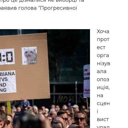
про це дізналися не виборці та
 заявив голова “Прогресивної
Хоча
прот
ест
орга
нізув
ала
опоз
иція,
на
сцен
і
вист
упал