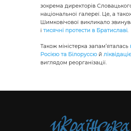
зокрема директорів Словацького
національної галереї. Це, а так
Шимковічової викликало звинува
і
тисячні протести в Братиславі
.
Також міністерка запам’яталась
Росією та Білоруссю
й
ліквідаці
виглядом реорганізації.