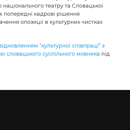
 національного театру та Словацької
ож попередні кадрові рішення
чення опозиції в культурних чистках
відновленням “культурної співпраці” з
єю словацького суспільного мовника
під