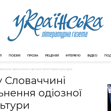
І
ПОЕЗІЯ
ПРОЗА
РЕЦЕНЗІЇ
ІНТЕРВ’Ю
ВІДЕО
ПОД
Litgazeta.com.ua
имагали звільнення одіозної міністерки культури
у Словаччині
ьнення одіозної
льтури