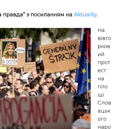
а правда” з посиланням на
Aktuality
.
На
вівто
рков
ий
прот
ест
на
пло
щі
Слов
ацьк
ого
наро