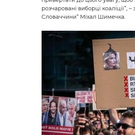
привертати до цього увагу, щоб 
розчаровані виборці коаліції”, –
Словаччини” Міхал Шимечка.