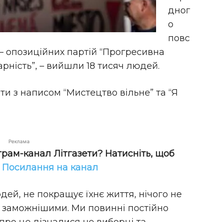
дног
о
повс
 – опозиційних партій “Прогресивна
арність”, – вийшли 18 тисяч людей.
ти з написом “Мистецтво вільне” та “Я
Реклама
грам-канал Літгазети? Натисніть, щоб
!
Посилання на канал
дей, не покращує їхнє життя, нічого не
и заможнішими. Ми повинні постійно