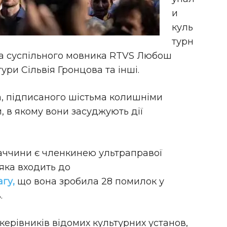
и
куль
турн
ова суспільного мовника RTVS Любош
ури Сільвія Гронцова та інші.
а, підписаного шістьма колишніми
, в якому вони засуджують дії
аччини є членкинею ультраправої
 яка входить до
гу,
що вона зробила 28 помилок у
.
 керівників відомих культурних установ,