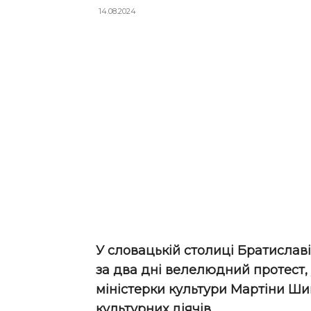
14.08.2024
У словацькій столиці Братиславі 
за два дні велелюдний протест,
міністерки культури Мартіни Ши
культурних діячів.