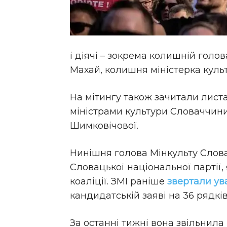
і діячі – зокрема колишній гол
Махай, колишня міністерка культ
На мітингу також зачитали лист
міністрами культури Словаччини
Шимковічової.
Нинішня голова Мінкульту Слов
Словацької національної партії,
коаліції. ЗМІ раніше
звертали ува
кандидатській заяві на 36 рядків
За останні тижні вона звільнила