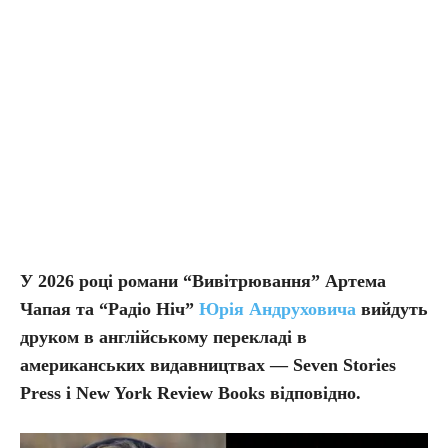
У 2026 році романи “Вивітрювання” Артема
Чапая та “Радіо Ніч”
Юрія Андруховича
вийдуть
друком в англійському перекладі в
американських видавництвах — Seven Stories
Press і New York Review Books відповідно.