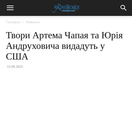
Головна
Новини
Твори Артема Чапая та Юрія
Андруховича видадуть у
США
13.09.2025