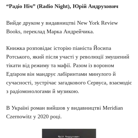
“Радіо Ніч” (Radio Night), Юрій Андрухович
Вийде друком у видавництві New York Review
Books, переклад Марка Андрейчика.
Книжка розповідає історію піаніста Йосипа
Ротського, який після участі у революції змушений
тікати від режиму та мафії. Разом із вороном
Едґаром він мандрує лабіринтами минулого й
сучасності, зустрічає загадкового Сервуса, взаємодіє
з радіомонологами й музикою.
В Україні роман вийшов у видавництві Meridian
Czernowitz у 2020 році.