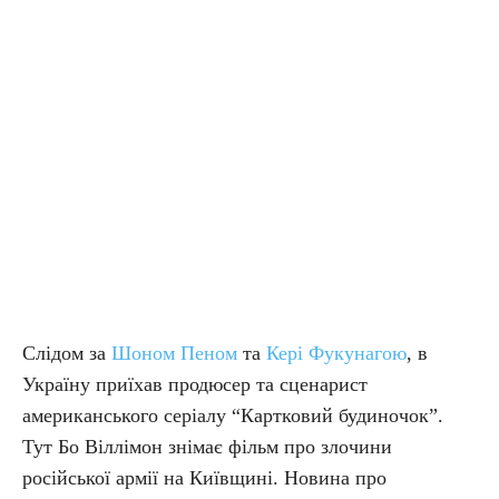
Слідом за
Шоном Пеном
та
Кері Фукунагою
, в
Україну приїхав продюсер та сценарист
американського серіалу “Картковий будиночок”.
Тут Бо Віллімон знімає фільм про злочини
російської армії на Київщині. Новина про