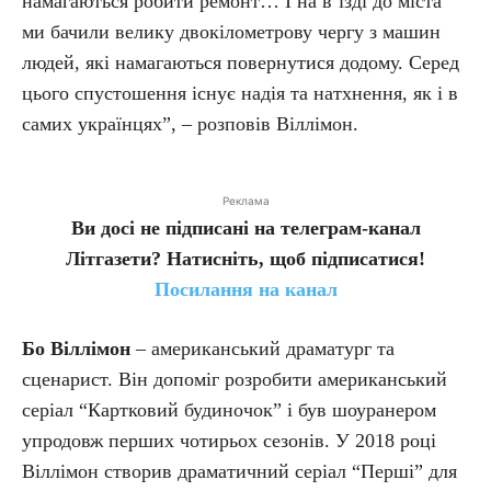
намагаються робити ремонт… І на в’їзді до міста
ми бачили велику двокілометрову чергу з машин
людей, які намагаються повернутися додому. Серед
цього спустошення існує надія та натхнення, як і в
самих українцях”, – розповів Віллімон.
Реклама
Ви досі не підписані на телеграм-канал
Літгазети? Натисніть, щоб підписатися!
Посилання на канал
Бо Віллімон
– американський драматург та
сценарист. Він допоміг розробити американський
серіал “Картковий будиночок” і був шоуранером
упродовж перших чотирьох сезонів. У 2018 році
Віллімон створив драматичний серіал “Перші” для