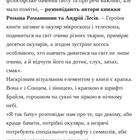
філософське бачення світу та про речі важливі, але
мало помітні, –
розповідають автори книжки
Романа Романишин та Андрій Лесів
. – Героїня
книги загляне в окуляр мікроскопа і телескопа,
подивиться на світ очима різних тварин, приміряє
десятки окулярів, а згодом зустріне когось
особливого, хто навчить дивитися на світ не лише
очима, а й відчути його на дотик, слух, запах,
смак».
Наскрізним візуальним елементом у книзі є крапка.
Вона є і Сонцем, і зіницею, і крапкою в шрифті
Брайля, горошком на сукні чи зіркою в нічному
небі.
«Я так бачу» розповідає нам про те, що декому, аби
краще бачити, потрібні окуляри, а незрячі
потребують спеціального шрифту і символів, аби