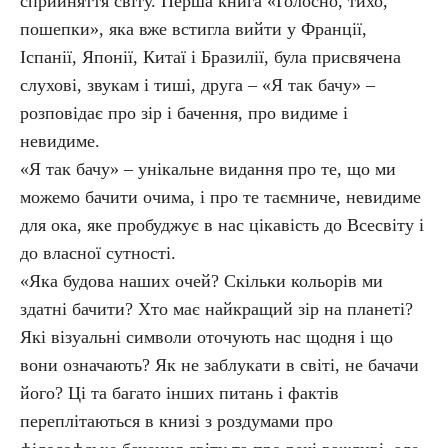
сприйняття світу. Перша книга «Голосно, тихо,
пошепки», яка вже встигла вийти у Франції,
Іспанії, Японії, Китаї і Бразилії, була присвячена
слухові, звукам і тиші, друга – «Я так бачу» –
розповідає про зір і бачення, про видиме і
невидиме.
«Я так бачу» – унікальне видання про те, що ми
можемо бачити очима, і про те таємниче, невидиме
для ока, яке пробуджує в нас цікавість до Всесвіту і
до власної сутності.
«Яка будова наших очей? Скільки кольорів ми
здатні бачити? Хто має найкращий зір на планеті?
Які візуальні символи оточують нас щодня і що
вони означають? Як не заблукати в світі, не бачачи
його? Ці та багато інших питань і фактів
переплітаються в книзі з роздумами про