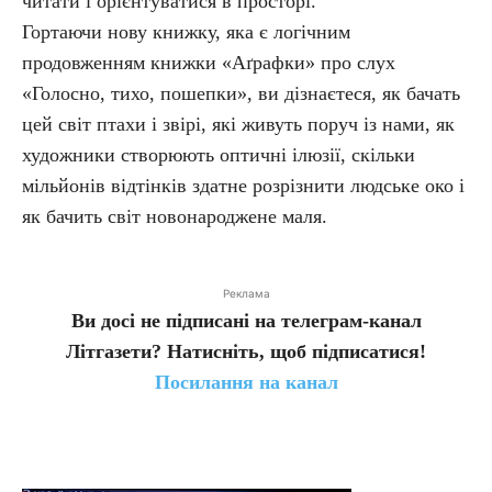
читати і орієнтуватися в просторі.
Гортаючи нову книжку, яка є логічним
продовженням книжки «Аґрафки» про слух
«Голосно, тихо, пошепки», ви дізнаєтеся, як бачать
цей світ птахи і звірі, які живуть поруч із нами, як
художники створюють оптичні ілюзії, скільки
мільйонів відтінків здатне розрізнити людське око і
як бачить світ новонароджене маля.
Реклама
Ви досі не підписані на телеграм-канал
Літгазети? Натисніть, щоб підписатися!
Посилання на канал