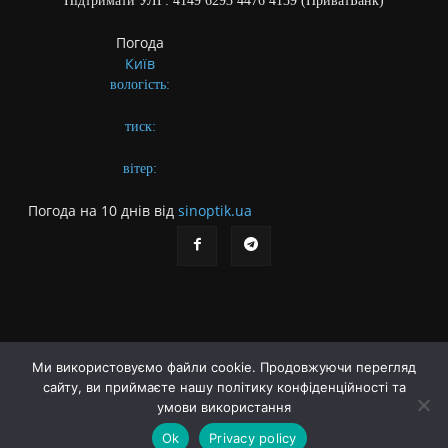
Підтримати УЛГ: 4149 6293 4476 4139 (ПриватБанк)
Погода
Київ
вологість:
тиск:
вітер:
Погода на 10 днів від
sinoptik.ua
Ми використовуємо файли cookie. Продовжуючи перегляд
сайту, ви приймаєте нашу політику конфіденційності та
Про газету
Правила користування сайтом
умови використання
Політика конфіденційності
Різне
Ok
Privacy policy
© Українська літературна газета. Заснована 2009 року