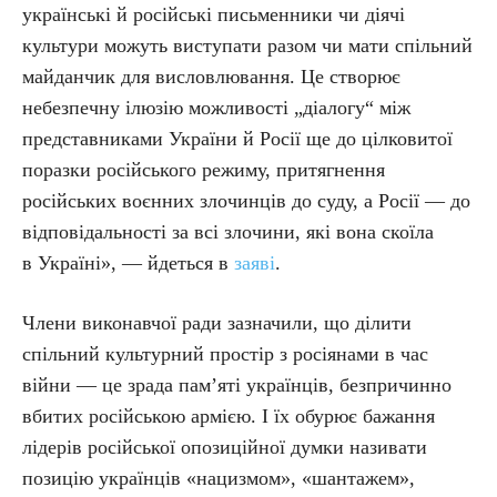
українські й російські письменники чи діячі
культури можуть виступати разом чи мати спільний
майданчик для висловлювання. Це створює
небезпечну ілюзію можливості „діалогу“ між
представниками України й Росії ще до цілковитої
поразки російського режиму, притягнення
російських воєнних злочинців до суду, а Росії — до
відповідальності за всі злочини, які вона скоїла
в Україні», — йдеться в
заяві
.
Члени виконавчої ради зазначили, що ділити
спільний культурний простір з росіянами в час
війни — це зрада пам’яті українців, безпричинно
вбитих російською армією. І їх обурює бажання
лідерів російської опозиційної думки називати
позицію українців «нацизмом», «шантажем»,