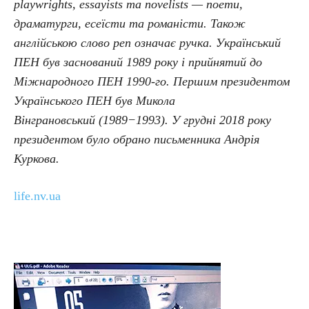
playwrights, essayists та novelists — поети,
драматурги, есеїсти та романісти. Також
англійською слово pen означає ручка. Український
ПЕН був заснований 1989 року і прийнятий до
Міжнародного ПЕН 1990-го. Першим президентом
Українського ПЕН був Микола
Вінграновський (1989−1993). У грудні 2018 року
президентом було обрано письменника Андрія
Куркова.
life.nv.ua