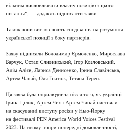
вільним висловлювати власну позицію з цього
питання”, — додають підписанти заяви.
Також вони висловлюють сподівання на розуміння
української позиції з боку партнерів.
Заяву підписали Володимир Єрмоленко, Мирослава
Барчук, Остап Сливинський, Ігор Козловський,
Алім Алієв, Лариса Денисенко, Ірина Славінська,
Артем Чапай, Оля Гнатюк, Тетяна Терен.
Ця заява була оприлюднена після того, як українці
Ірина Цілик, Артем Чех і Артем Чапай настояли
на скасуванні виступу росіян у Нью-Йорку
на фестивалі PEN America World Voices Festival
2023. На ньому попри попередні домовленності,