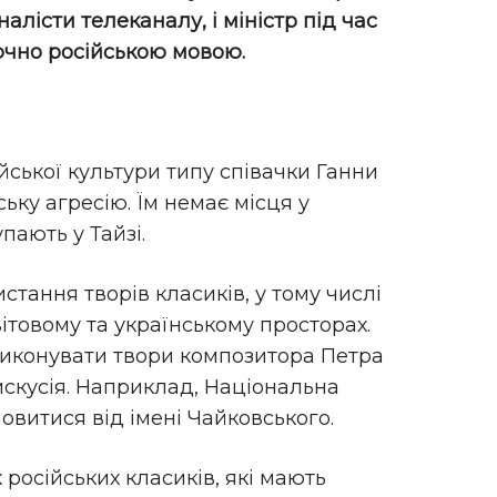
алісти телеканалу, і міністр під час
чно російською мовою.
ійської культури типу співачки Ганни
ьку агресію. Їм немає місця у
пають у Тайзі.
стання творів класиків, у тому числі
вітовому та українському просторах.
виконувати твори композитора Петра
дискусія. Наприклад, Національна
овитися від імені Чайковського.
х російських класиків, які мають