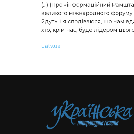
(…) (Про «інформаційний Рамшт
великого міжнародного форуму а
йдуть, і я сподіваюся, що нам в
хто, крім нас, буде лідером цьог
uatv.ua