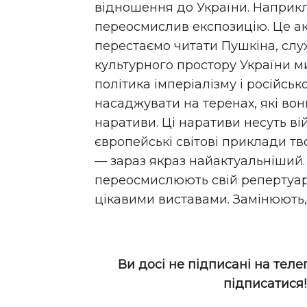
відношення до України. Наприк
переосмислив експозицію. Це ак
перестаємо читати Пушкіна, слух
культурного простору України ми
політика імперіалізму і російсько
насаджувати на теренах, які вон
наративи. Ці наративи несуть вій
європейські світові приклади тво
— зараз якраз найактуальніший.
переосмислюють свій репертуар 
цікавими виставами. Замінюють, 
Ви досі не підписані на теле
підписатися