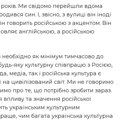
 років. Ми свідомо перейшли вдома
дився син. І, звісно, з вулиці він іноді
ін говорить російською з акцентом. Він
мовляє англійською, а російською
з необхідно як мінімум тимчасово до
удь-яку культурну співпрацю з Росією,
а, медіа, так і російська культура є
ї на цивілізований світ. Ми не говоримо
мо про те, що потрібно зробити зараз.
 впливу та значення російської
лить українським культурним
раще, чим багата українська культурна