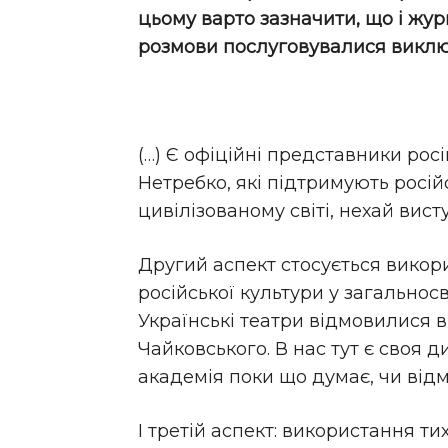
цьому варто зазначити, що і журн
розмови послуговувалися виклю
(…) Є офіційні представники рос
Нетребко, які підтримують російс
цивілізованому світі, нехай висту
Другий аспект стосується викори
російської культури у загальнос
Українські театри відмовилися 
Чайковського. В нас тут є своя 
академія поки що думає, чи відм
І третій аспект: використання ти