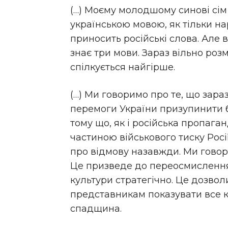
(…) Моєму молодшому синові сім
українською мовою, як тільки наро
приносить російські слова. Але в
знає три мови. Зараз вільно роз
спілкується найгірше.
(…) Ми говоримо про те, що зара
перемоги України призупинити б
тому що, як і російська пропаганд
частиною військового тиску Росі
про відмову назавжди. Ми говори
Це призведе до переосмислення
культури стратегічно. Це дозво
представникам показувати все к
спадщина.