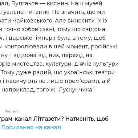
лад, Булгаков — киянин. Наш музей
туальне питання. Не значить, що ми
ати Чайковського. Але виносити їх із
 точно зобов’язані, тому що свідома
ї, і царської імперії була в тому, щоб
и контролювали в цей момент, російські
ну. І відмова від них, перехід на
рів мистецтва, культури, діячів культури
 Тому дуже радий, що українські театри
і насичують не лише прем’єрами, а й
наприклад, того ж “Лускунчика”.
Реклама
грам-канал Літгазети? Натисніть, щоб
!
Посилання на канал