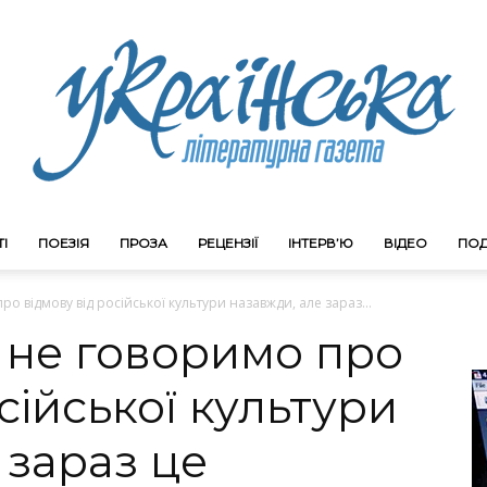
І
ПОЕЗІЯ
ПРОЗА
РЕЦЕНЗІЇ
ІНТЕРВ’Ю
ВІДЕО
ПОД
Litgazeta.com.ua
о відмову від російської культури назавжди, але зараз...
 не говоримо про
сійської культури
 зараз це