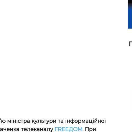
в’ю міністра культури та інформаційної
каченка телеканалу
FREEДOM
. При