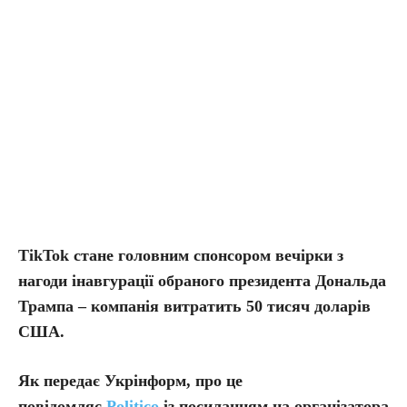
TikTok стане головним спонсором вечірки з
нагоди інавгурації обраного президента Дональда
Трампа – компанія витратить 50 тисяч доларів
США.
Як передає Укрінформ, про це
повідомляє
Politico
із посиланням на організатора