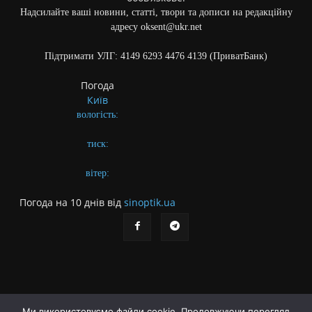
Надсилайте ваші новини, статті, твори та дописи на редакційну
адресу oksent@ukr.net
Підтримати УЛГ: 4149 6293 4476 4139 (ПриватБанк)
Погода
Київ
вологість:
тиск:
вітер:
Погода на 10 днів від
sinoptik.ua
Ми використовуємо файли cookie. Продовжуючи перегляд