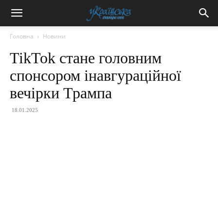
Головна
Новини
TikTok стане головним
спонсором інавгураційної
вечірки Трампа
18.01.2025