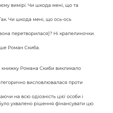
оєму вимірі. Чи шкода мені, що та
Так. Чи шкода мені, що ось-ось
 вона перетворилася)? Ні крапелиночки.
ише Роман Скиба.
и книжку Романа Скиби викликало
категорично висловлювалася проти
аючи на всю одіозність цієї особи і
 було ухвалено рішення фінансувати цю