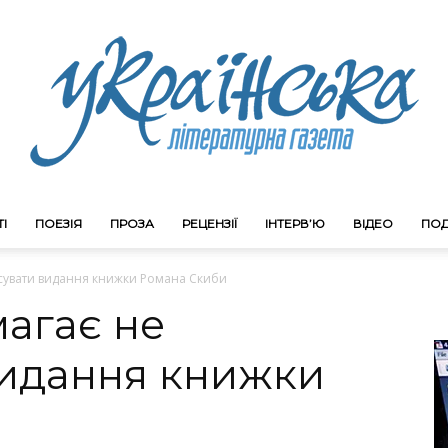
І
ПОЕЗІЯ
ПРОЗА
РЕЦЕНЗІЇ
ІНТЕРВ’Ю
ВІДЕО
ПОД
Litgazeta.com.ua
сувати видання книжки Романа Скиби
агає не
видання книжки