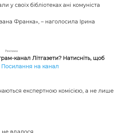
ли у своїх бібліотеках ані комуніста
вана Франка», – наголосила Ірина
Реклама
грам-канал Літгазети? Натисніть, щоб
!
Посилання на канал
чаються експертною комісією, а не лише
я не вдалося.