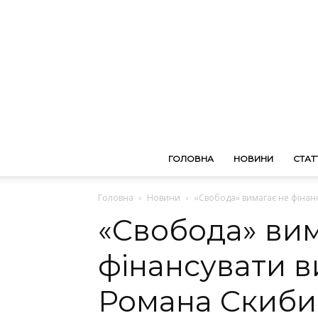
ГОЛОВНА
НОВИНИ
СТАТТ
Головна
Новини
«Свобода» вимагає не фінан
«Свобода» вим
фінансувати 
Романа Скиби