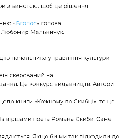
ри з вимогою, щоб це рішення
нню «
Вголос
» голова
ді Любомир Мельничук.
цію начальника управління культури
 він скерований на
дання. Це конкурс видавництв. Автори
одо книги «Кожному по Скибці», то це
Із віршами поета Романа Скиби. Саме
глядаються. Якщо би ми так підходили до