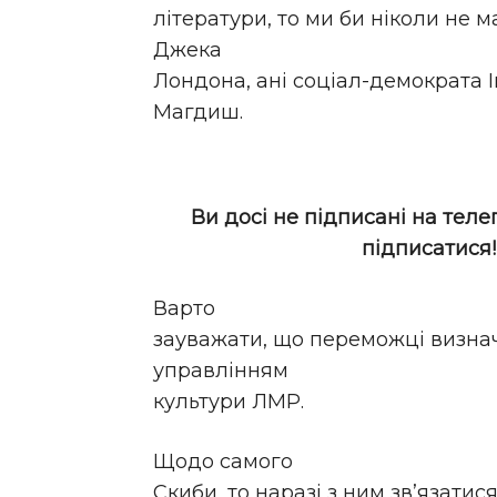
літератури, то ми би ніколи не ма
Джека
Лондона, ані соціал-демократа І
Магдиш.
Ви досі не підписані на теле
підписатися
Варто
зауважати, що переможці визна
управлінням
культури ЛМР.
Щодо самого
Скиби, то наразі з ним зв’язатис