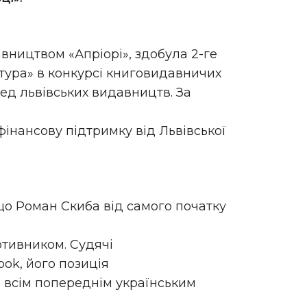
вництвом «Апріорі», здобула 2-ге
атура» в конкурсі книговидавничих
ед львівських видавництв. За
інансову підтримку від Львівської
що Роман Скиба від самого початку
тивником. Судячі
ok, його позиція
й всім попереднім українським