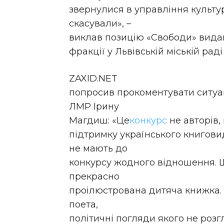
звернулися в управління культу
скасували», –
виклав позицію «Свободи» вида
фракції у Львівській міській ра
ZAXID.NET
попросив прокоментувати ситуа
ЛМР Ірину
Магдиш: «Це
конкурс
не авторів,
підтримку українського книгови
не мають до
конкурсу жодного відношення. Щ
прекрасно
проілюстрована дитяча книжка. 
поета,
політичні погляди якого не роз