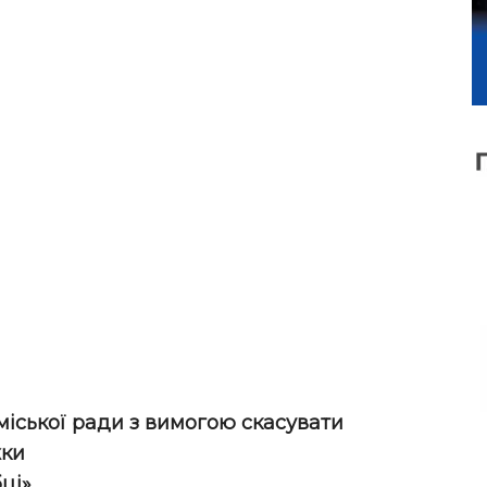
міської ради з вимогою скасувати
жки
ці».