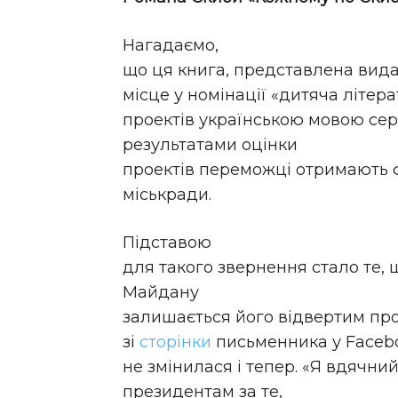
Нагадаємо,
що ця книга, представлена вида
місце у номінації «дитяча літер
проектів українською мовою сер
результатами оцінки
проектів переможці отримають ф
міськради.
Підставою
для такого звернення стало те, 
Майдану
залишається його відвертим про
зі
сторінки
письменника у Fаcebo
не змінилася і тепер. «Я вдячни
президентам за те,