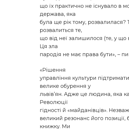
що їх практично не існувало в м
держава, яка
була ще рік тому, розвалилася? 
розвалиться те,
що від неї залишилося (те, у що
Ця зла
пародія не має права бути», – п
«Рішення
управління культури підтримат
велике обурення у
львів’ян. Адже це людина, яка 
Революції
гідності й «майданівців». Незваж
великий резонанс його позиції,
книжку. Ми