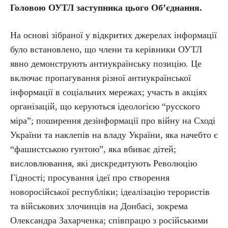
Головою ОУТЛ заступника цього Об’єднання.
На основі зібраної у відкритих джерелах інформації
було встановлено, що члени та керівники ОУТЛ
явно демонструють антиукраїнську позицію. Це
включає пропагування різної антиукраїнської
інформації в соціальних мережах; участь в акціях
організацій, що керуються ідеологією “русского
міра”; поширення дезінформації про війну на Сході
України та наклепів на владу України, яка начебто є
“фашистською гунтою”, яка вбиває дітей;
висловлювання, які дискредитують Революцію
Гідності; просування ідеї про створення
новоросійської республіки; ідеалізацію терористів
та військових злочинців на Донбасі, зокрема
Олександра Захарченка; співпрацю з російськими