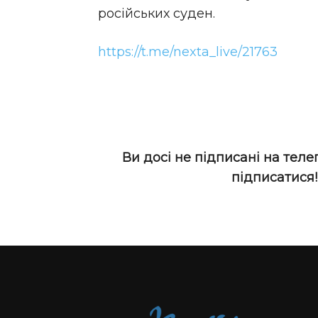
російських суден.
https://t.me/nexta_live/21763
Ви досі не підписані на теле
підписатися