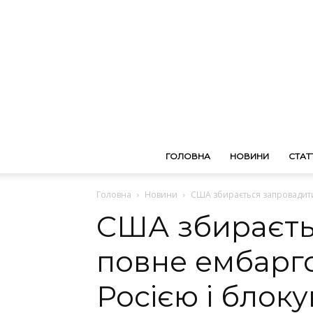
ГОЛОВНА
НОВИНИ
СТАТТ
Головна
Новини
США збирається запровадити 
США збираєть
повне ембарго
Росією і блок