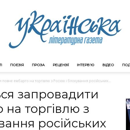
І
ПОЕЗІЯ
ПРОЗА
РЕЦЕНЗІЇ
ІНТЕРВ’Ю
ВІДЕО
ПОД
Litgazeta.com.ua
повне ембарго на торгівлю з Росією і блокування російських...
ся запровадити
 на торгівлю з
ування російських