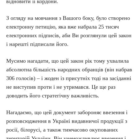
відновити її кордони.
З огляду на мовчання з Вашого боку, було створено
електронну петицію, яка вже набрала 25 тисяч
електронних підписів, аби Ви розглянули цей закон
і нарешті підписали його.
Мусимо нагадати, що цей закон рік тому ухвалила
абсолютна більшість народних обранців (він набрав
306 голосів) – і жоден із присутніх тоді на засіданні
не виступив проти і не утримався. Це ще раз
доводить його стратегічну важливість.
Нагадаємо, що цей документ забороняє ввезення і
розповсюдження в Україні видавничої продукції з
росії, білорусі, а також тимчасово окупованих
територій України. Він унеможливлює ввезення і