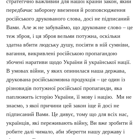
стратегічно важливий для нашої країни закон, який
передбачає заборону ввезення й розповсюдження
російського друкованого слова, досі не підписаний
Вами. Але ж не забуваймо, що друковане слово – це
теж зброя, і ця зброя вельми потужна, оскільки
здатна вбити людську душу, посіяти в ній сумніви,
вагання, викривлені російською пропагандою
збочені наративи щодо України й української нації.
В умовах війни, у яких опинилася наша держава,
друкована російськомовна продукція – це один із
різновидів потужної російської пропаганди, яка
паплюжить історію України, її мову і націю. Ми не
знаємо, з якої причини цей закон іще й досі не
підписаний Вами. Це дивує, тому що для всіх нас,
українців, які переживають війну, Ви вже зробити й
робите далі чимало, аби зберегти нашу державу і