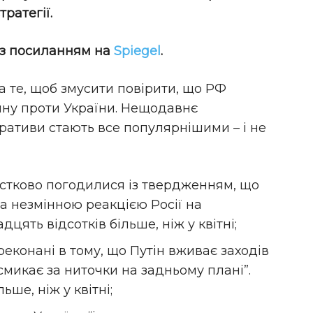
ратегії.
з посиланням на
Spiegel
.
на те, щоб змусити повірити, що РФ
ійну проти України. Нещодавнє
аративи стають все популярнішими – і не
стково погодилися із твердженням, що
а незмінною реакцією Росії на
цять відсотків більше, ніж у квітні;
еконані в тому, що Путін вживає заходів
“смикає за ниточки на задньому плані”.
ьше, ніж у квітні;