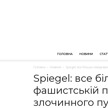
ГОЛОВНА
НОВИНИ
СТАТТ
Головна
Новини
Spiegel: все більше німців в
Spiegel: все б
фашистській п
злочинного пу