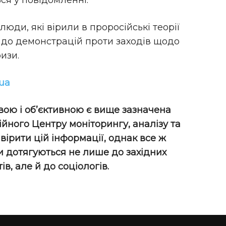
ься у повідомленні.
юди, які вірили в проросійські теорії
і до демонстрацій проти заходів щодо
изи.
.ua
вою і об
’єктивною є вище зазначена
ного Центру моніторингу, аналізу та
е вірити цій інформації, однак все ж
и дотягуються не лише до західних
ів, але й до соціологів.