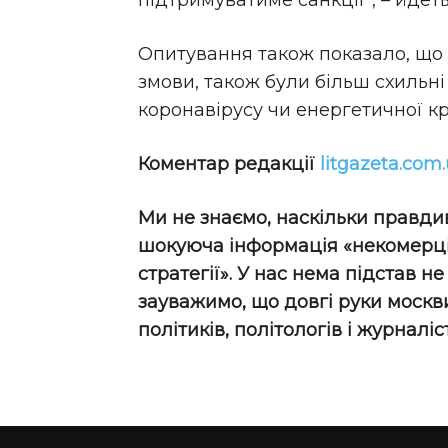
підтримуватиме санкції”, – йдет
Опитування також показало, що л
змови, також були більш схильн
коронавірусу чи енергетичної кр
Коментар редакції
litgazeta.com
Ми не знаємо, наскільки правди
шокуюча інформація «некомерцій
стратегії». У нас нема підстав н
зауважимо, що довгі руки москв
політиків, політологів і журналіст