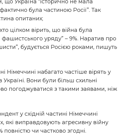
, що Україна “історично не мала
“фактично була частиною Росії”. Так
тина опитаних;
хто цілком вірить, що війна була
м фашистського уряду” – 9%. Наратив про
шисти”, будується Росією роками, пишуть
ні Німеччині набагато частіше вірять у
 в Україні. Вони були більш схильні
ово погоджуватися з такими заявами, ніж
ндент у східній частині Німеччині
х, які виправдовують агресивну війну
% повністю чи частково згодні.