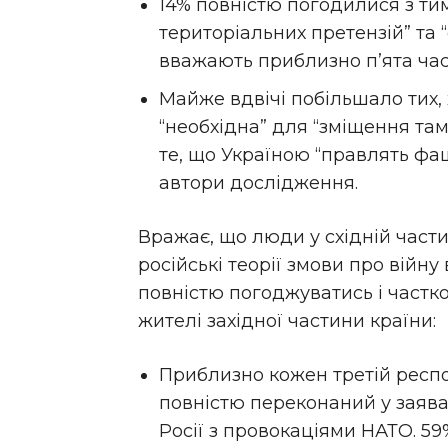
14% повністю погодилися з тим
територіальних претензій” та 
вважають приблизно п’ята час
Майже вдвічі побільшало тих, 
“необхідна” для “зміщення та
те, що Україною “правлять фа
автори дослідження.
Вражає, що люди у східній части
російські теорії змови про війну
повністю погоджуватись і частк
жителі західної частини країни:
Приблизно кожен третій респо
повністю переконаний у заява
Росії з провокаціями НАТО. 59