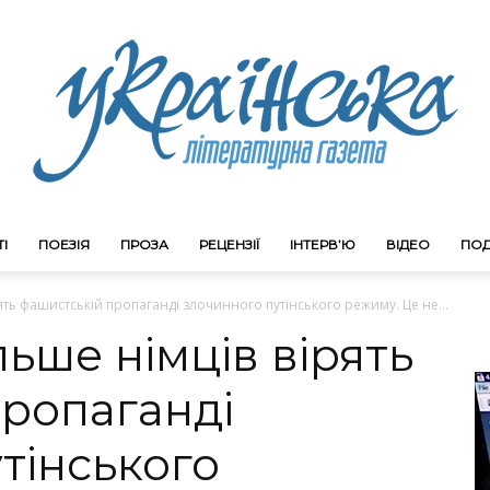
І
ПОЕЗІЯ
ПРОЗА
РЕЦЕНЗІЇ
ІНТЕРВ’Ю
ВІДЕО
ПОД
Litgazeta.com.ua
ірять фашистській пропаганді злочинного путінського режиму. Це не...
ільше німців вірять
ропаганді
тінського