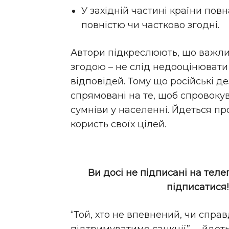
У західній частині країни пов
повністю чи частково згодні.
Автори підкреслюють, що важлив
згодою – не слід недооцінювати 
відповідей. Тому що російські д
спрямовані на те, щоб спровокув
сумніви у населенні. Йдеться пр
користь своїх цілей.
Ви досі не підписані на теле
підписатися
“Той, хто не впевнений, чи спра