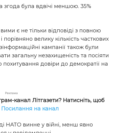
на згода була вдвічі меншою. 35%
ими є не тільки відповіді з повною
і порівняно велику кількість часткових
езінформаційні кампанії також були
ати загальну незахищеність та посіяти
о похитування довіри до демократії на
Реклама
грам-канал Літгазети? Натисніть, щоб
!
Посилання на канал
вді НАТО винне у війні, менш явно