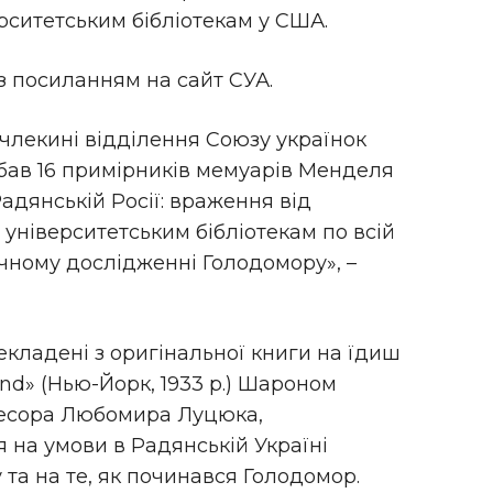
ерситетським бібліотекам у США.
з посиланням на сайт СУА.
, члекині відділення Союзу українок
бав 16 примірників мемуарів Менделя
дянській Росії: враження від
6 університетським бібліотекам по всій
ічному дослідженні Голодомору», –
рекладені з оригінальної книги на їдиш
and» (Нью-Йорк, 1933 р.) Шароном
фесора Любомира Луцюка,
на умови в Радянській Україні
 та на те, як починався Голодомор.