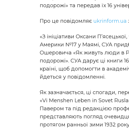
подорожі» та передав їх 16 унів
Про це повідомляє
ukrinform.ua
«З ініціативи Оксани П’ясецької
Америки №17 у Маямі, СУА прид
Ошеровича «Як живуть люди в Ра
подорожі». СУА дарує ці книги 1
країні, щоб допомогти в академ
йдеться у повідомленні.
Як зазначається, ці спогади, пе
«Vi Menshen Leben in Sovet Rusl
Павером та під редакцією про
представляють погляд очевидця 
протягом ранньої зими 1932 року