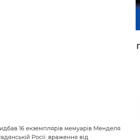
ридбав 16 екземплярів мемуарів Менделя
дянській Росії: враження від