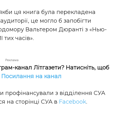
«якби ця книга була перекладена
удиторії, це могло б запобігти
одомору Вальтером Дюранті з «Нью-
 тих часів».
Реклама
грам-канал Літгазети? Натисніть, щоб
!
Посилання на канал
и профінансували з відділення СУА
я на сторінці СУА в
Facebook
.