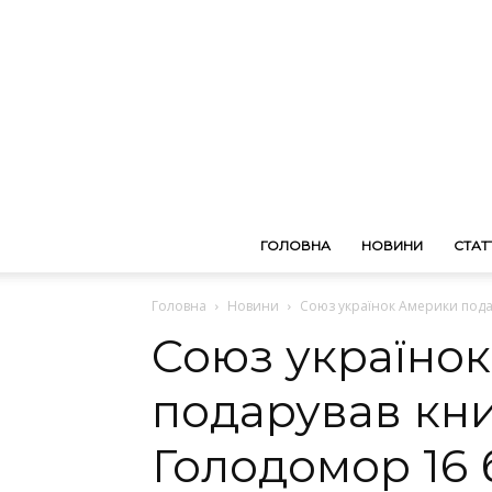
ГОЛОВНА
НОВИНИ
СТАТТ
Головна
Новини
Союз українок Америки пода
Союз україно
подарував кн
Голодомор 16 