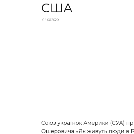
США
04.06.2020
Союз українок Америки (СУА) п
Ошеровича «Як живуть люди в Ра