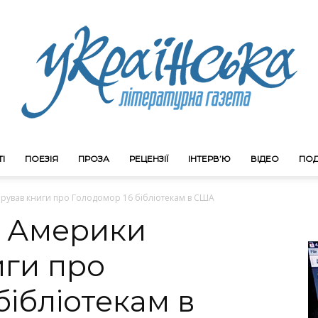
І
ПОЕЗІЯ
ПРОЗА
РЕЦЕНЗІЇ
ІНТЕРВ’Ю
ВІДЕО
ПОД
Litgazeta.com.ua
рував книги про Голодомор 16 бібліотекам в США
к Америки
иги про
бібліотекам в