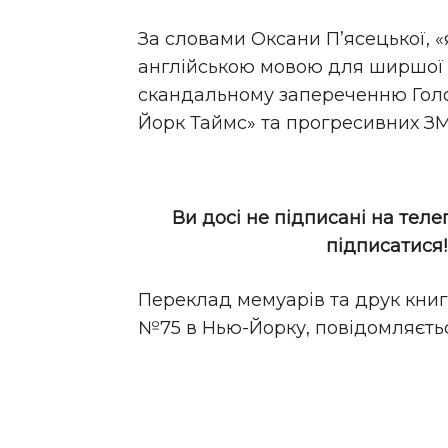
За словами Оксани П’ясецької, 
англійською мовою для ширшої а
скандальному запереченню Гол
Йорк Таймс» та прогресивних ЗМІ
Ви досі не підписані на теле
підписатися
Переклад мемуарів та друк книг
№75 в Нью-Йорку, повідомляєтьс