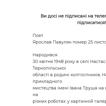
Ви досі не підписані на теле
підписатися
Поет
Ярослав Павуляк помер 25 листо
Народився
30 квітня 1948 року в селі Наста
Тернопільської
області в родині колгоспників. 
прикладного
мистецтва імені Івана Труша на 
на
різних роботах: у картинній гале