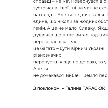
справді – не міг. Повернувся в р
зустрічала твої, ні на чиї не схо
нагород… Але ти не дочекався.
єдине, що ніколи за жодних обст
геній. А це не мало, Славку. Якщ
душечка ще літає-витає над цим
переконаєшся – як
це багато – бути вірним Україні
рівнозначно
перепустці якщо не до раю, то у 
Але ти
не дочекався. Вибач… Земля перо
З поклоном – Галина ТАРАСЮК