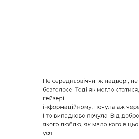
Не середньовіччя ж надворі, не
безголосе! Тоді як могло статис
гейзері
інформаційному, почула аж через
І то випадково почула. Від добро
якого люблю, як мало кого в цьом
уся