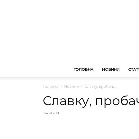
ГОЛОВНА
НОВИНИ
СТАТТ
Головна
Новини
Славку, пробач…
Славку, проба
04.01.2011