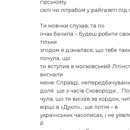
гірському
селі чи літрабом у райгазеті пі
Ти мовчки слухав, та по
очах бачила – будеш робити своє.
тільки
згодом я дізналася, що тебе так
почула, що
ти вступив в московський Літінст
вигнали
мене. Справді, непередбачуван
доля ще з часів Сковороди… П
чула, що ти виїхав за кордон, чи
вірші в «Дуклі», ще потім – в
українських часописах, і не уяв
й