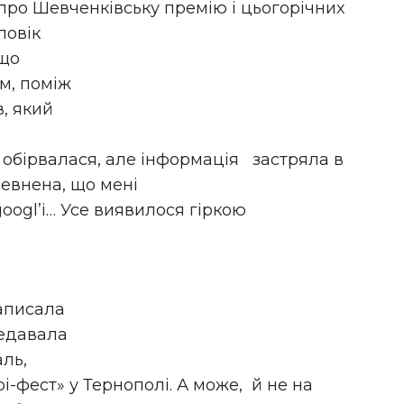
 про Шевченківську премію і цьогорічних
оловік
 що
м, поміж
в, який
обірвалася, але інформація застряла в
певнена, що мені
googl’і… Усе виявилося гіркою
написала
ередавала
аль,
і-фест» у Тернополі. А може, й не на