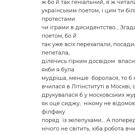
ж бо й так геніальний, я ж читал
українським поетом, і цим ти бі
протестами
чи іграми в дисидентство… Згад
поетом, бо й
так уже всіх перехапали, посади
лепетала,
ділячись гірким досвідом власн
якби я була
мудріша, менше боролася, то б 
вчилася в Літінституті в Москві, 
друкувалася б у московських жур
як оце сиджу, нікому не відом
філфаку
поряд із зелепухами… А попере
нічого не світить, хіба робота в