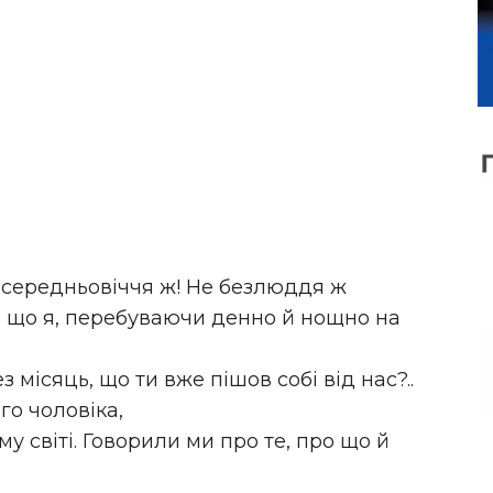
 середньовіччя ж! Не безлюддя ж
я, що я, перебуваючи денно й нощно на
 місяць, що ти вже пішов собі від нас?..
го чоловіка,
у світі. Говорили ми про те, про що й