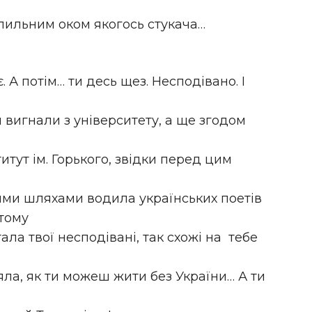
д пильним оком якогось стукача…
 А потім… ти десь щез. Несподівано. І
и вигнали з університету, а ще згодом
итут ім. Горького, звідки перед цим
ими шляхами водила українських поетів
отому
тала твої несподівані, так схожі на тебе
ляла, як ти можеш жити без України… А ти