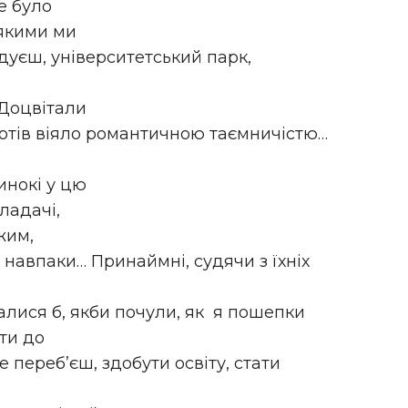
е було
 якими ми
дуєш, університетський парк,
Доцвітали
 гротів віяло романтичною таємничістю…
инокі у цю
ладачі,
жим,
навпаки… Принаймні, судячи з їхніх
валися б, якби почули, як я пошепки
ти до
е переб’єш, здобути освіту, стати