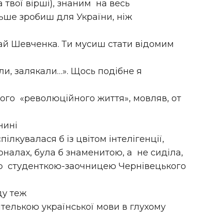
а твої вірші), знаним на весь
льше зробиш для України, ніж
ай Шевченка. Ти мусиш стати відомим
ли, залякали…». Щось подібне я
ого «революційного життя», мовляв, от
нині
спілкувалася б із цвітом інтелігенції,
налах, була б знаменитою, а не сиділа,
ою студенткою-заочницею Чернівецького
ду теж
чителькою української мови в глухому