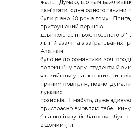
жаль… Думаю, що нам важливіш
пам’ятати одне одного такими,
були рівно 40 років тому… Прига
притрушений першою
дзвінкою осінньою позолотою? 
лілії й азалії, а з заґратованих
Але нам
було не до романтики, хоч поод
полекційну пору студенти й вик
які вийшли у парк подихати сві
пряним повітрям, певно, думали 
лукавих
позирків… І, мабуть, дуже здиву
пристрасно вмовляю тебе… кину
біса політику, бо батогом обуха н
відомим (ти