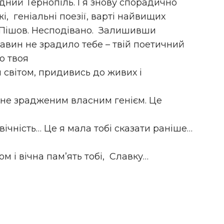
ідний Тернопіль. І я знову спорадично
жі, геніальні поезії, варті найвищих
 Пішов. Несподівано. Залишивши
авин не зрадило тебе – твій поетичний
о твоя
 світом, придивись до живих і
 і не зрадженим власним генієм. Це
вічність… Це я мала тобі сказати раніше…
м і вічна пам’ять тобі, Славку…