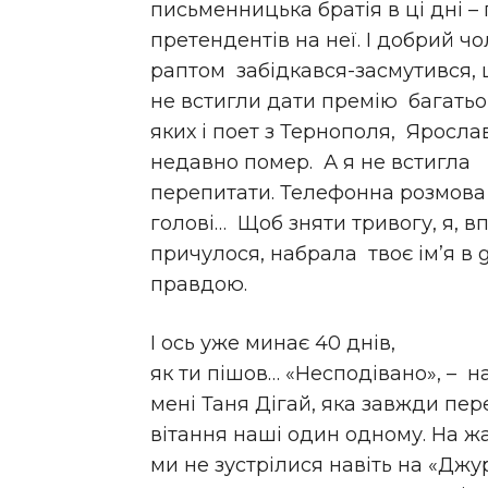
письменницька братія в ці дні –
претендентів на неї. І добрий ч
раптом забідкався-засмутився,
не встигли дати премію багатьо
яких і поет з Тернополя, Яросла
недавно помер. А я не встигла
перепитати. Телефонна розмова 
голові… Щоб зняти тривогу, я, в
причулося, набрала твоє ім’я в 
правдою.
І ось уже минає 40 днів,
як ти пішов… «Несподівано», – 
мені Таня Дігай, яка завжди п
вітання наші один одному. На ж
ми не зустрілися навіть на «Джур