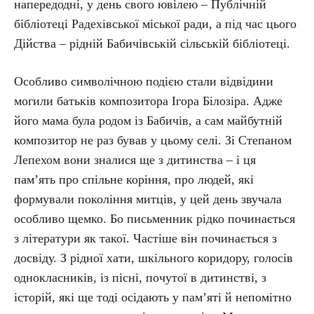
напередодні, у день свого ювілею – Публічній
бібліотеці Радехівської міської ради, а під час цього
Дійства – рідній Бабичівській сільській бібліотеці.
Особливо символічною подією стали відвідини
могили батьків композитора Ігора Білозіра. Адже
його мама була родом із Бабичів, а сам майбутній
композитор не раз бував у цьому селі. Зі Степаном
Лепехом вони зналися ще з дитинства – і ця
пам’ять про спільне коріння, про людей, які
формували покоління митців, у цей день звучала
особливо щемко. Бо письменник рідко починається
з літератури як такої. Частіше він починається з
досвіду. З рідної хати, шкільного коридору, голосів
однокласників, із пісні, почутої в дитинстві, з
історій, які ще тоді осідають у пам’яті й непомітно