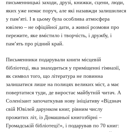
письменницькі заходи, друзі, книжки, сцени, люди,
яких уже немає поруч, але які назавжди залишилися
у пам’яті. І в цьому була особлива атмосфера
ювілею – не офіційної дати, а живої розмови про
пережите, яке вмістило і творчість, і дружбу, і
пам’ять про рідний край.
Письменники подарували книги місцевій
бібліотеці, яка знаходиться у приміщенні гімназії,
як символ того, що література не повинна
залишатися лише на полицях великих міст, а має
повертатися туди, де виростає майбутній читач. А
Соленізант започаткував нову ініціативу «Відзнач
свій Ювілей дарунком книг, рівним числу
прожитих літ, із Домашньої книгозбірні –
Громадській бібліотеці!», і подарував по 70 книг: