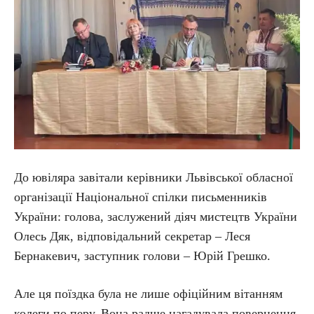
До ювіляра завітали керівники Львівської обласної
організації Національної спілки письменників
України: голова, заслужений діяч мистецтв України
Олесь Дяк, відповідальний секретар – Леся
Бернакевич, заступник голови – Юрій Грешко.
Але ця поїздка була не лише офіційним вітанням
колеги по перу. Вона радше нагадувала повернення