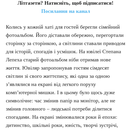
Літгазети? Натисніть, щоб підписатися!
Посилання на канал
Колись у кожній хаті для гостей берегли сімейний
фотоальбом. Його діставали обережно, перегортали
сторінку за сторінкою, а світлини ставали приводом
для історій, спогадів і усмішок. На ювілеї Степана
Лепеха старий фотоальбом ніби отримав нове
життя. Ювіляр запропонував гостям сімдесят
світлин зі свого життєпису, які одна за одною
з’являлися на екрані від легкого поруху
комп’ютерної мишки. І в цьому було щось дуже
символічне: час змінив папір на монітор, але не
змінив головного – людської потреби ділитися
спогадами. На екрані змінювалися роки й епохи:
дитинство, шкільні роки, юність, творчі зустрічі,