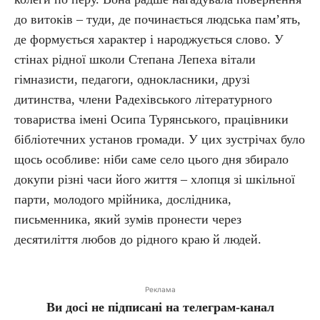
до витоків – туди, де починається людська пам’ять,
де формується характер і народжується слово. У
стінах рідної школи Степана Лепеха вітали
гімназисти, педагоги, однокласники, друзі
дитинства, члени Радехівського літературного
товариства імені Осипа Турянського, працівники
бібліотечних установ громади. У цих зустрічах було
щось особливе: ніби саме село цього дня збирало
докупи різні часи його життя – хлопця зі шкільної
парти, молодого мрійника, дослідника,
письменника, який зумів пронести через
десятиліття любов до рідного краю й людей.
Реклама
Ви досі не підписані на телеграм-канал