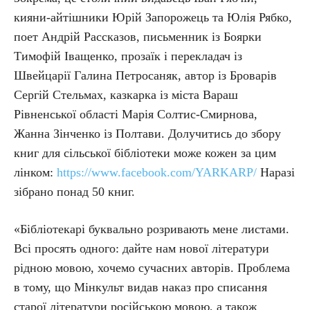
кияни-айтішники Юрій Запорожець та Юлія Рябко,
поет Андрій Рассказов, письменник із Боярки
Тимофій Іващенко, прозаїк і перекладач із
Швейцарії Галина Петросаняк, автор із Броварів
Сергій Стельмах, казкарка із міста Вараш
Рівненської області Марія Солтис-Смирнова,
Жанна Зінченко із Полтави. Долучитись до збору
книг для сільської бібліотеки може кожен за цим
лінком:
https://www.facebook.com/YARKARP/
Наразі
зібрано понад 50 книг.
«Бібліотекарі буквально розривають мене листами.
Всі просять одного: дайте нам нової літератури
рідною мовою, хочемо сучасних авторів. Проблема
в тому, що Мінкульт видав наказ про списання
старої літератури російською мовою, а також