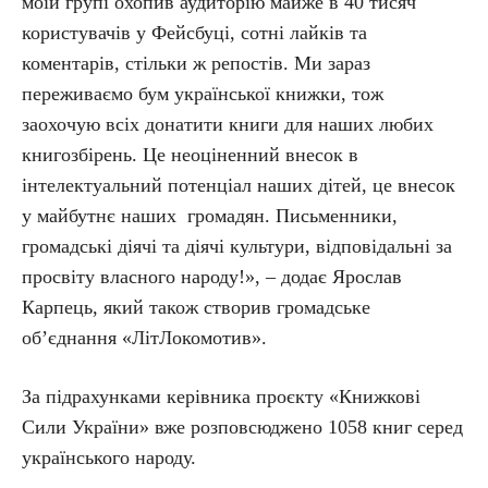
моїй групі охопив аудиторію майже в 40 тисяч
користувачів у Фейсбуці, сотні лайків та
коментарів, стільки ж репостів. Ми зараз
переживаємо бум української книжки, тож
заохочую всіх донатити книги для наших любих
книгозбірень. Це неоціненний внесок в
інтелектуальний потенціал наших дітей, це внесок
у майбутнє наших громадян. Письменники,
громадські діячі та діячі культури, відповідальні за
просвіту власного народу!», – додає Ярослав
Карпець, який також створив громадське
об’єднання «ЛітЛокомотив».
За підрахунками керівника проєкту «Книжкові
Сили України» вже розповсюджено 1058 книг серед
українського народу.