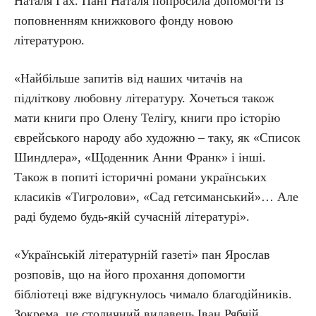
Наталя Гах. Пані Наталя попросила допомогти із
поповненням книжкового фонду новою
літературою.
«Найбільше запитів від наших читачів на
підліткову любовну літературу. Хочеться також
мати книги про Олену Телігу, книги про історію
єврейського народу або художню – таку, як «Список
Шиндлера», «Щоденник Анни Франк» і інші.
Також в попиті історичні романи українських
класиків «Тигролови», «Сад гетсиманський»… Але
раді будемо будь-якій сучасній літературі».
«Українській літературній газеті» пан Ярослав
розповів, що на його прохання допомогти
бібліотеці вже відгукнулось чимало благодійників.
Зокрема, це столичний видавець Іван Рябчій,