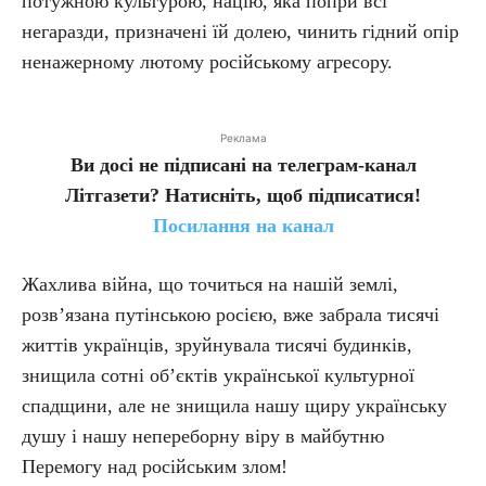
потужною культурою, націю, яка попри всі
негаразди, призначені їй долею, чинить гідний опір
ненажерному лютому російському агресору.
Реклама
Ви досі не підписані на телеграм-канал
Літгазети? Натисніть, щоб підписатися!
Посилання на канал
Жахлива війна, що точиться на нашій землі,
розв’язана путінською росією, вже забрала тисячі
життів українців, зруйнувала тисячі будинків,
знищила сотні об’єктів української культурної
спадщини, але не знищила нашу щиру українську
душу і нашу непереборну віру в майбутню
Перемогу над російським злом!