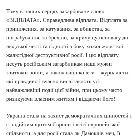
Тому в наших серцях закарбоване слово
«ВІДПЛАТА». Справедлива відплата. Відплата за
приниження, за катування, за вбивства, за
пограбування, за брехню, за кричущу неповагу до
людської честі та гідності з боку хижої жорсткої
жалюгідної деструктивної росії. І цю відплату
несуть російським загарбникам наші мужні
звитяжні воїни, а також наші колеги – журналісти,
які правдиво і вчасно висвітлюють усі
найважливіші події цієї війни, при цьому часто
ризикуючи власним життям і віддаючи його!
Україна стала на захист демократичних цінностей і
є надійним щитом Європи і всієї європейської
спільноти, а для росії стала як Дамоклів меч, її