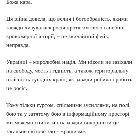
Божа кара.
Ця війна довела, що велич і богообраність, якими
завжди хизувалася росія протягом своєї ганебної
кровожерної історії, – це звичайний фейк,
неправда.
Українці – миролюбна нація. Ми ніколи не зазіхали
на свободу, честь і гідність, а також територіальну
цілісність сусідніх країн, як завжди робила і робить
це росія.
Тому тільки гуртом, спільними зусиллями, на полі
бою та у затятому бою в інформаційному просторі
ми можемо спинити і назавжди викорінити це
загальне світове зло – «рашизм».