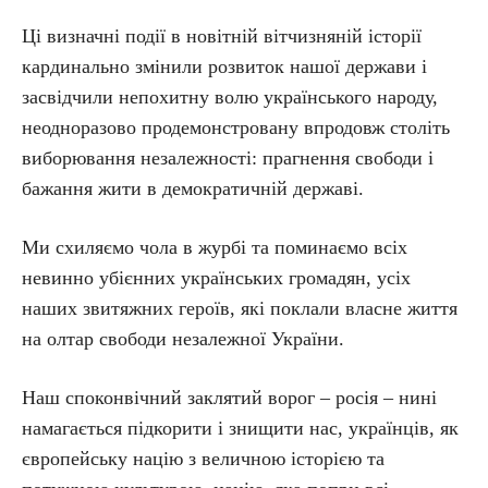
Ці визначні події в новітній вітчизняній історії
кардинально змінили розвиток нашої держави і
засвідчили непохитну волю українського народу,
неодноразово продемонстровану впродовж століть
виборювання незалежності: прагнення свободи і
бажання жити в демократичній державі.
Ми схиляємо чола в журбі та поминаємо всіх
невинно убієнних українських громадян, усіх
наших звитяжних героїв, які поклали власне життя
на олтар свободи незалежної України.
Наш споконвічний заклятий ворог – росія – нині
намагається підкорити і знищити нас, українців, як
європейську націю з величною історією та