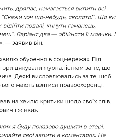
чить, дряпає, намагається випити всі
 “Скажи хоч що-небудь, сволото!”. Що ви
: відійти подалі, кинути гаманець,
очеш”. Варіант два — обійняти її мовчки. І
», — заявив він.
 хвилю обурення в соцмережах. Під
атори дякували журналісткам за те, що
вича. Деякі висловлювались за те, щоб
нього мають взятися правоохоронці.
вав на хвилю критики щодо своїх слів.
ович і жінки».
яких я буду показово душити в етері.
илайте свої запити в коментарях. Не