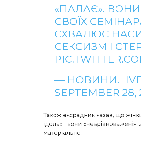
«ПАЛАЄ». ВОН
СВОЇХ СЕМІНА
СХВАЛЮЄ НАСИ
СЕКСИЗМ І СТЕ
PIC.TWITTER.C
— НОВИНИ.LIVE
SEPTEMBER 28, 
Також ексрадник казав, що жінки
ідола» і вони «неврівноважені»,
матеріально.