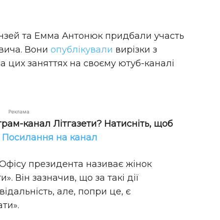
нзей та Емма Антонюк придбали участь
вича. Вони
опублікували
вирізки з
 цих заняттях на своєму ютуб-каналі
Реклама
грам-канал Літгазети? Натисніть, щоб
!
Посилання на канал
 Офісу президента називає жінок
». Він зазначив, що за такі дії
дальність, але, попри це, є
ти».