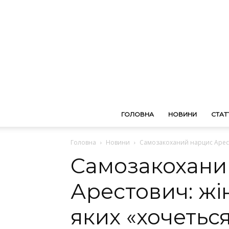
ГОЛОВНА
НОВИНИ
СТАТТ
Головна
Новини
Самозакоханий нарцис Аресто
Самозакохани
Арестович: жін
яких «хочетьс