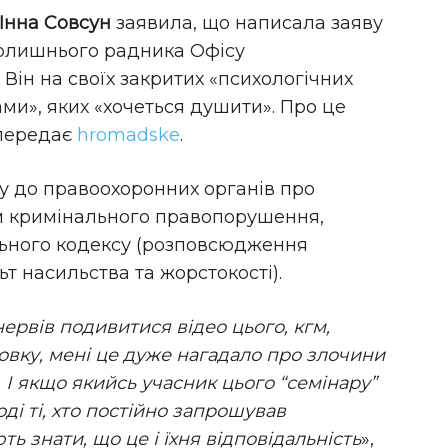
Інна Совсун
заявила, що написала заяву
колишнього радника Офісу
. Він на своїх закритих «психологічних
ами», яких «хочеться душити». Про це
 передає
hromadske
.
у до правоохоронних органів про
м кримінального правопорушення,
льного кодексу (розповсюдження
ьт насильства та жорстокості).
ервів подивитися відео цього, кгм,
вку, мені це дуже нагадало про злочини
 І якщо якийсь учасник цього “семінару”
ді ті, хто постійно запрошував
ь знати, що це і їхня відповідальність
»,