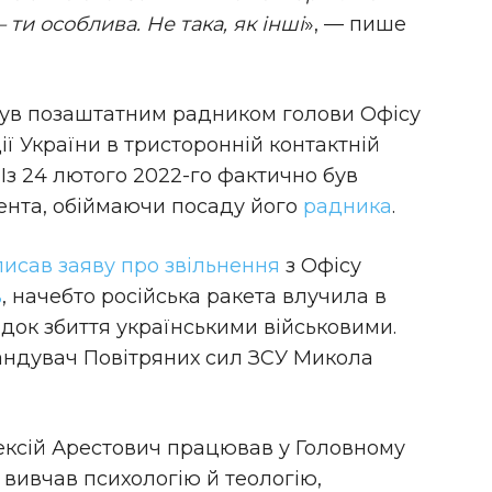
 ти особлива. Не така, як інші
», — пише
був позаштатним радником голови Офісу
ї України в тристоронній контактній
 Із 24 лютого 2022-го фактично був
ента, обіймаючи посаду його
радника
.
исав заяву про звільнення
з Офісу
в
, начебто російська ракета влучила в
ідок збиття українськими військовими.
ндувач Повітряних сил ЗСУ Микола
Олексій Арестович працював у Головному
о вивчав психологію й теологію,