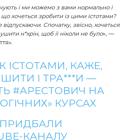
 чують і ми можемо з вами нормально і
, що хочеться зробити із цими істотами?
відпускаючи. Спочатку, звісно, хочеться
шити н*хрін, щоб її ніколи не було
», —
тя».
 ІСТОТАМИ, КАЖЕ,
ШИТИ І ТРА***И —
ТЬ
#АРЕСТОВИЧ
НА
ОГІЧНИХ» КУРСАХ
Х ПРИДБАЛИ
UBE-КАНАЛУ