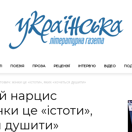
І
ПОЕЗІЯ
ПРОЗА
РЕЦЕНЗІЇ
ІНТЕРВ’Ю
ВІДЕО
ПОД
Litgazeta.com.ua
вич: жінки це «істоти», яких «хочеться душити»
й нарцис
ки це «істоти»,
я душити»