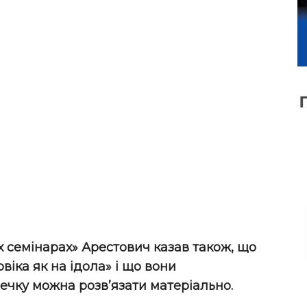
х семінарах» Арестович казав також, що
віка як на ідола» і що вони
ечку можна розв’язати матеріально.