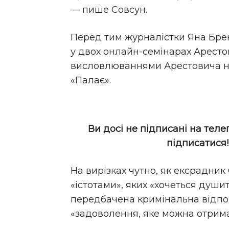
— пише Совсун.
Перед тим журналістки Яна Бре
у двох онлайн-семінарах Аресто
висловлюваннями Арестовича на
«Палає».
Ви досі не підписані на теле
підписатися
На вирізках чутно, як ексрадник
«істотами», яких «хочеться душити
передбачена кримінальна відпові
«задоволення, яке можна отрима