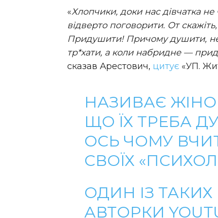
«
Хлопчики, доки нас дівчатка не
відверто поговорити. От скажіть
Придушити! Причому душити, не 
тр*хати, а коли набридне — приду
сказав Арестович,
цитує
«УП. Жит
НАЗИВАЄ ЖІНОК
ЩО ЇХ ТРЕБА ДУ
ОСЬ ЧОМУ ВЧИ
СВОЇХ «ПСИХОЛ
ОДИН ІЗ ТАКИ
АВТОРКИ YOUT