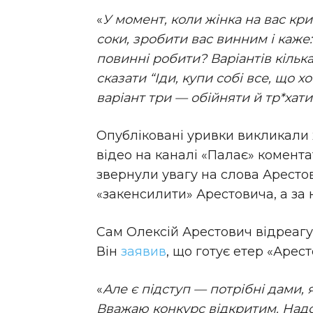
«
У момент, коли жінка на вас кри
соки, зробити вас винним і каже:
повинні робити? Варіантів кілька
сказати “Іди, купи собі все, що х
варіант три — обійняти й тр*хати
Опубліковані уривки викликали
відео на каналі «Палає» комент
звернули увагу на слова Аресто
«закенсилити» Арестовича, а за 
Сам Олексій Арестович відреагу
Він
заявив
, що готує етер «Арест
«
Але є підступ — потрібні дами, 
Вважаю конкурс відкритим. Надс