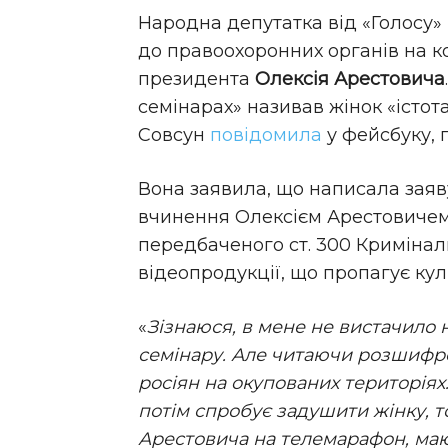
Народна депутатка від «Голосу»
до правоохоронних органів на 
президента
Олексія Арестовича
семінарах» називав жінок «істот
Совсун
повідомила
у фейсбуку,
Вона заявила, що написала заяв
вчинення Олексієм Арестовиче
передбаченого ст. 300 Криміна
відеопродукції, що пропагує кул
«
Зізнаюся, в мене не вистачило н
семінару. Але читаючи розшифро
pociян на oкyпoваних територіях.
потім спробує задушити жінку, то
Арестовича на телемарафон, мают