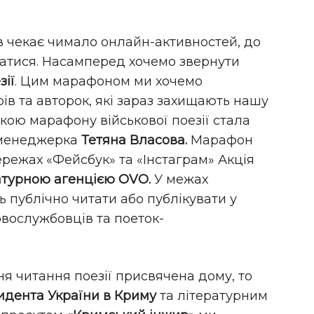
ів чекає чимало онлайн-активностей, до
атися. Насамперед хочемо звернути
зії
. Цим марафоном ми хочемо
рів та авторок, які зараз захищають нашу
кою марафону військової поезії стала
а менеджерка
Тетяна Власова.
Марафон
ережах «Фейсбук» та «Інстаграм» Акція
атурною агенцією OVO.
У межах
 публічно читати або публікувати у
овослужбовців та поеток-
я читання поезії присвячена дому, то
дента України в Криму
та літературним