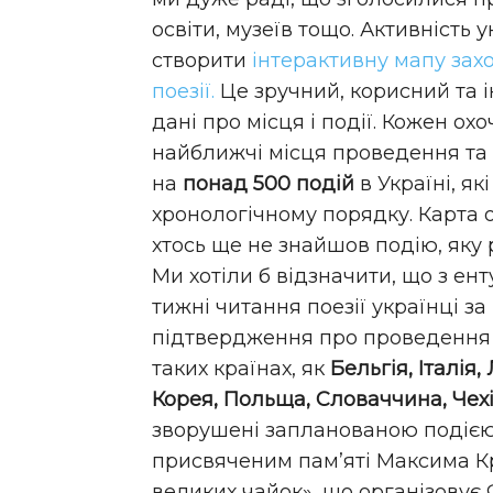
освіти, музеїв тощо. Активність 
створити
інтерактивну мапу зах
поезії.
Це зручний, корисний та 
дані про місця і події. Кожен о
найближчі місця проведення та 
на
понад 500 подій
в Україні, як
хронологічному порядку. Карта
хтось ще не знайшов подію, яку 
Ми хотіли б відзначити, що з ент
тижні читання поезії українці з
підтвердження про проведення за
таких країнах, як
Бельгія, Італія
Корея, Польща, Словаччина, Чехі
зворушені запланованою подією 
присвяченим пам’яті Максима Кр
великих чайок», що організовує 