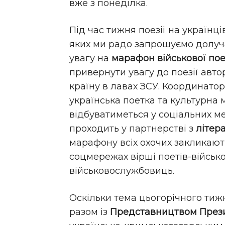
вже з понеділка.
Під час тижня поезії на українц
яких ми радо запрошуємо долуч
увагу на
марафон військової пое
привернути увагу до поезії авто
країну в лавах ЗСУ. Координатор
українська поетка та культурн
відбуватиметься у соціальних м
проходить у партнерстві з
літер
марафону всіх охочих закликають
соцмережах вірші поетів-військ
військовослужбовиць.
Оскільки тема цьогорічного тижн
разом із
Представництвом Прези