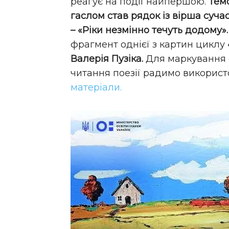
реагує на події найпершою.
Темо
гаслом став рядок із вірша суча
– «Ріки незмінно течуть додому».
фрагмент однієї з картин циклу
Валерія Пузіка.
Для маркування с
читання поезії радимо викорис
матеріали.