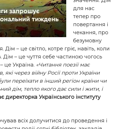
значення. Дім
для нас
тепер про
повертання і
чекання, про
безумовну
я. Дім – це світло, котре гріє, навіть, коли
. Дім – це чуття себе частиною чогось
– це Україна.
«Читання поезії має
, які через війну Росії проти України
були переїхати в інший регіон країни чи
ний дім, тепло якого дає сили і жити, і
є директорка Українського інституту
очував всіх долучитися до проведення і
вести події сотні бібліотек, закладів