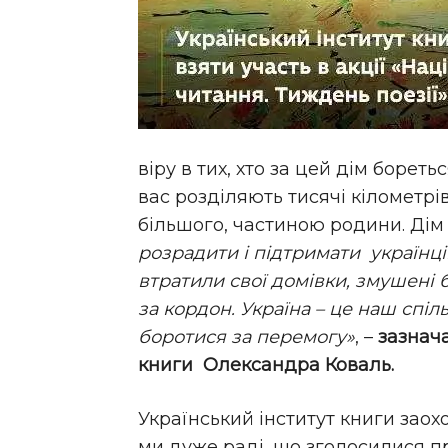
віру в тих, хто за цей дім боретьс
вас розділяють тисячі кілометрів
більшого, частиною родини. Дім 
розрадити і підтримати українців
втратили свої домівки, змушені 
за кордон. Україна – це наш спіль
боротися за перемогу»
, –
зазнача
книги Олександра Коваль.
Український інститут книги заох
ми дуже раді, що зголосилися про