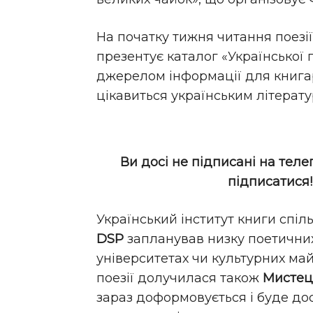
На початку тижня читання поезії
презентує каталог «Української 
джерелом інформації для книгарів
цікавиться українським літерат
Ви досі не підписані на теле
підписатися
Український інститут книги спіл
DSP
запланував низку поетичних
університетах чи культурних май
поезії долучилася також
Мистець
зараз доформовується і буде дос