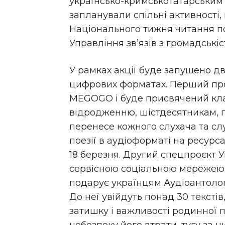
українсько-кримськотатарським
запланували спільні активності,
Національного тижня читання по
Управління звʼязів з громадськіс
У рамках акції буде запущено дв
цифрових форматах. Перший про
MEGOGO і буде присвячений клас
відродженню, шістдесятникам, п
перенесе кожного слухача та слу
поезії в аудіоформаті на ресур
18 березня. Другий спецпроєкт У
сервісною соціальною мережею 
подарує українцям Аудіоантологі
До неї увійдуть понад 30 тексті
затишку і важливості родинної п