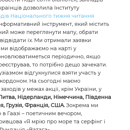
українців дозволила Інституту
одів Національного тижня читання
інформативний інструмент, який містить
хочий може переглянути мапу, обрати
відвідати їх. Ми отримали заявки
і ми відображаємо на карті у
 оновлюватиметься періодично, якщо
реєстрував, то потрібно дещо зачекати.
узіазмом відгукнулися взяти участь у
а кордоном. На сьогодні маємо
ходів у межах акції, крім України, у
, Литва, Нідерланди, Німеччина, Південна
я, Грузія, Франція, США.
Зокрема ми
в Гаазі – поетичним вечором,
ивцова «Я мрію про море та серфінг і
Фундація «Ватага».