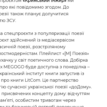
 проєктом
«Кримський інжир»
ми
 про які повідомимо згодом. До
езії також планує долучитися
тю ЗСУ.
а спецпроєкти з популяризації поезії
єкт здійснений із медіасервісом
ичній поезії, розстріляному
остмодерністам. Плейлист «[М] Поезія»
хачку у світ поетичного слова. Добірка
сах MEGOGO буде доступна з понеділка –
країнський інститут книги запустив із
про книги LitCom. Це партнерство
ю сучасної української поезії «доДому».
в, присвячених концепту дому: відчуттям
ам’яті, особистим тривогам через