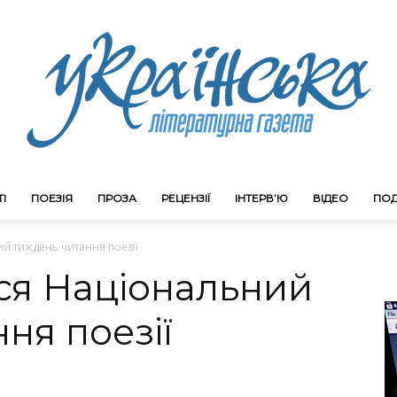
І
ПОЕЗІЯ
ПРОЗА
РЕЦЕНЗІЇ
ІНТЕРВ’Ю
ВІДЕО
ПОД
Litgazeta.com.ua
й тиждень читання поезії
ся Національний
ня поезії