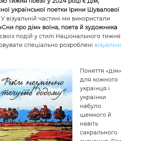
ю тижня поезії у 2024 році є Дім,
сної української поетки Ірини Шувалової
У візуальній частині ми використали
«Сни про дім» воїна, поета й художника
воїх подій у стилі Національного тижня
товувати спеціально розроблені
візуальні
Поняття «дім»
для кожного
українця і
українки
набуло
щемкого й
навіть
сакрального