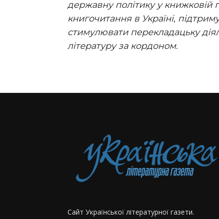
державну політику у книжковій 
книгочитання в Україні, підтрим
стимулювати перекладацьку діял
літературу за кордоном.
Сайт Української літературної газети.