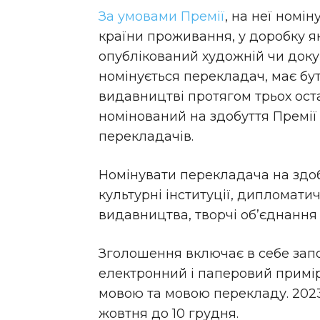
За умовами Премії
, на неї номі
країни проживання, у доробку 
опублікований художній чи доку
номінується перекладач, має бу
видавництві протягом трьох ост
номінований на здобуття Премі
перекладачів.
Номінувати перекладача на здоб
культурні інституції, дипломатич
видавництва, творчі об’єднання 
Зголошення включає в себе за
електронний і паперовий примі
мовою та мовою перекладу. 202
жовтня до 10 грудня.