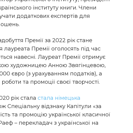
раїнського інституту книги. Члени
учати додаткових експертів для
лошень.
добуття Премії за 2022 рік стане
’я лауреата Премії оголосять під час
еться навесні. Лауреат Премії отримує
ською художницею Анною Звягінцевою,
000 євро (з урахуванням податків), а
роботи та промоції своєї творчості.
020 рік стала
стала німецька
ож Спеціальну відзнаку Капітули «за
сть та промоцію української класичної
Раеф – перекладач з української на