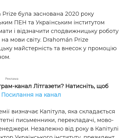
Prize була заснована 2020 року
ьким ПЕН та Українським інститутом
мати і відзначити сподвижницьку роботу
 на мови світу. Drahomán Prize
цьку майстерність та внесок у промоцію
ном.
Реклама
грам-канал Літгазети? Натисніть, щоб
!
Посилання на канал
мії визначає Капітула, яка складається
ритетні письменники, перекладачі, мово-
менеджери. Незалежно від року в Капітулі
тор Українського інституту, президент