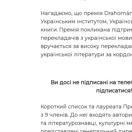
Нагадаємо, що премія Drahomán 
Українським інститутом, Українс
книги. Премія покликана підтри
перекладачів з української мови
вручається за високу переклада
української літератури за кордо
Ви досі не підписані на теле
підписатися
Короткий список та лауреата Пре
з 9 членів. До неї входять авто
та літературознавці, культурні 
представлені генеральний дирек