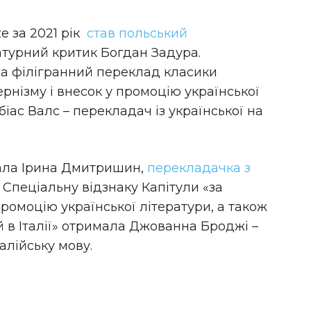
e за 2021 рік
став польський
ратурний критик Богдан Задура.
за філігранний переклад класики
рнізму і внесок у промоцію української
біас Валс – перекладач із української на
тала Ірина Дмитришин,
перекладачка з
. Спеціальну відзнаку Капітули «за
ромоцію української літератури, а також
й в Італії» отримала Джованна Броджі –
алійську мову.