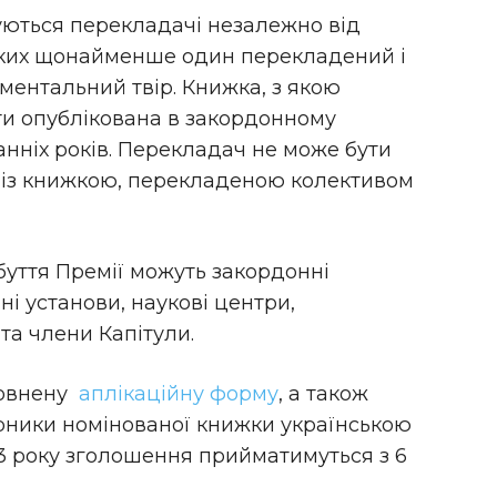
нуються перекладачі незалежно від
яких щонайменше один перекладений і
ментальний твір. Книжка, з якою
ти опублікована в закордонному
анніх років. Перекладач не може бути
ї із книжкою, перекладеною колективом
уття Премії можуть закордонні
ні установи, наукові центри,
та члени Капітули.
повнену
аплікаційну форму
, а також
рники номінованої книжки українською
3 року зголошення прийматимуться з 6