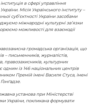
інституція в сфері управління
країни. Місія Українського інституту –
ньої суб’єктності України засобами
оджуємо міжнародні культурні зв’язки
ворюємо можливості для взаємодії
равозахисна громадська організація, що
ів – письменників, журналістів,
в, правозахисників, культурних
 є одним із 146 національних центрів
ником Премій імені Василя Стуса, імені
 Ґонґадзе.
ржавна установа при Міністерстві
ики України, покликана формувати