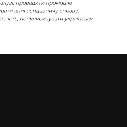
галузі, провадити промоцію
увати книговидавничу справу,
ьність, популяризувати українську