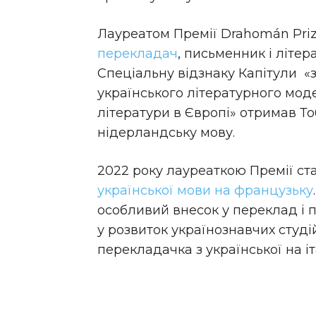
Лауреатом Премії Drahomán Priz
перекладач
, письменник і літе
Спеціальну відзнаку Капітули «
українського літературного моде
літератури в Європі» отримав То
нідерландську мову.
2022 року лауреаткою Премії с
української мови на французьку
особливий внесок у переклад і п
у розвиток українознавчих студі
перекладачка з української на іт