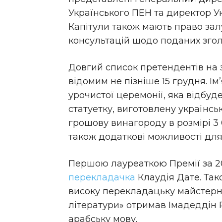
Українського ПЕН та директор Ук
Капітули також мають право зал
консультацій щодо поданих зго
Довгий список претендентів на з
відомим не пізніше 15 грудня. Ім
урочистої церемонії, яка відбуд
статуетку, виготовлену україн
грошову винагороду в розмірі 3 
також додаткові можливості для 
Першою лауреаткою Премії за 2
перекладачка
Клаудія Дате. Так
високу перекладацьку майстерні
літератури» отримав Імадеддін 
арабську мову.