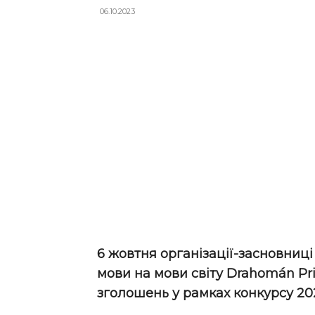
06.10.2023
6 жовтня організації-засновниці
мови на мови світу Drahomán Pr
зголошень у рамках конкурсу 202