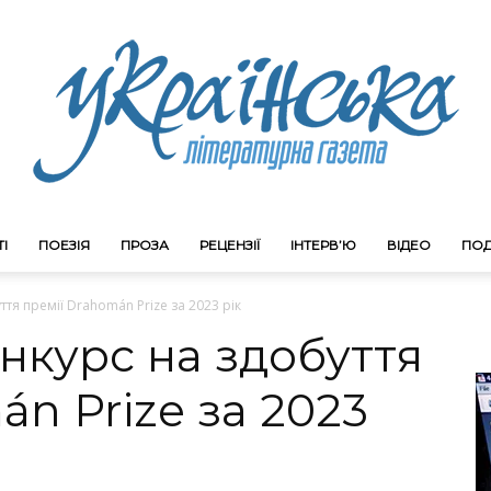
І
ПОЕЗІЯ
ПРОЗА
РЕЦЕНЗІЇ
ІНТЕРВ’Ю
ВІДЕО
ПОД
Litgazeta.com.ua
тя премії Drahomán Prize за 2023 рік
нкурс на здобуття
án Prize за 2023