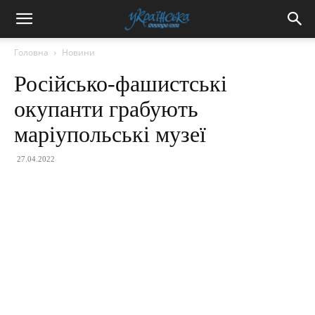
Головна
Новини
Російсько-фашистські
окупанти грабують
маріупольські музеї
27.04.2022