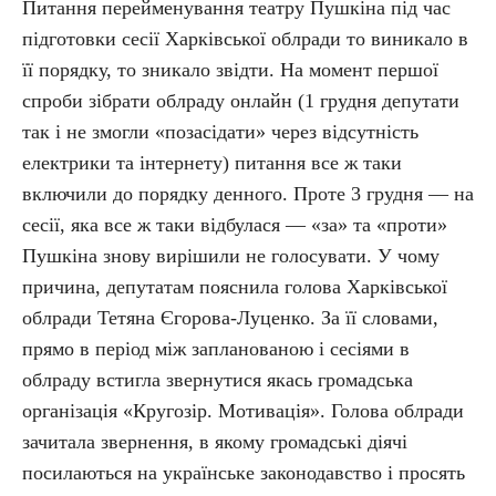
Питання перейменування театру Пушкіна під час
підготовки сесії Харківської облради то виникало в
її порядку, то зникало звідти. На момент першої
спроби зібрати облраду онлайн (1 грудня депутати
так і не змогли «позасідати» через відсутність
електрики та інтернету) питання все ж таки
включили до порядку денного. Проте 3 грудня — на
сесії, яка все ж таки відбулася — «за» та «проти»
Пушкіна знову вирішили не голосувати. У чому
причина, депутатам пояснила голова Харківської
облради Тетяна Єгорова-Луценко. За її словами,
прямо в період між запланованою і сесіями в
облраду встигла звернутися якась громадська
організація «Кругозір. Мотивація». Голова облради
зачитала звернення, в якому громадські діячі
посилаються на українське законодавство і просять