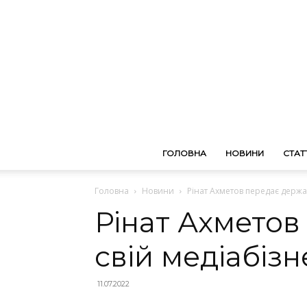
ГОЛОВНА
НОВИНИ
СТАТТ
Головна
Новини
Рінат Ахметов передає держав
Рінат Ахметов
свій медіабізн
11.07.2022