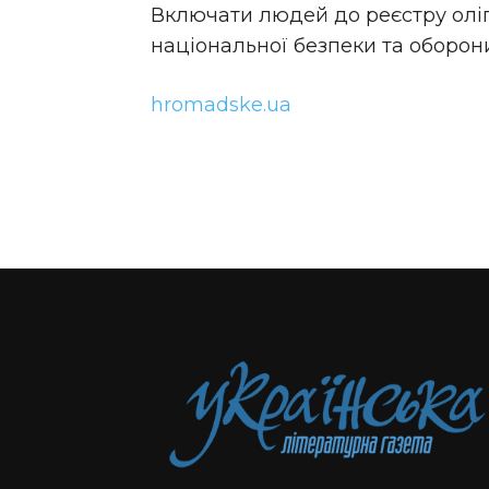
Включати людей до реєстру оліга
національної безпеки та оборони
hromadske.ua