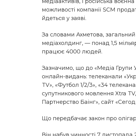
медіаактивів, і російська воєнн
можливості компанії SCM продат
йдеться у заяві.
За словами Ахметова, загальний 
медіахолдинг, — понад 1,5 мілья
працює 4000 людей.
Зазначимо, що до «Медіа Групи У
онлайн-видань: телеканали «Укра
TV», «Футбол 1/2/3», «34 телекан
супутникового мовлення Xtra TV
Партнерство Баінг», сайт «Сего
Що передбачає закон про олігарх
Він набув чинності 7 листопада 