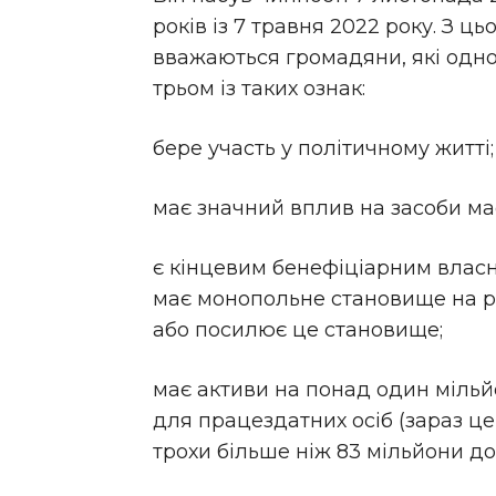
років із 7 травня 2022 року. З ць
вважаються громадяни, які одн
трьом із таких ознак:
бере участь у політичному житті;
має значний вплив на засоби ма
є кінцевим бенефіціарним власн
має монопольне становище на р
або посилює це становище;
має активи на понад один мільй
для працездатних осіб (зараз це
трохи більше ніж 83 мільйони до