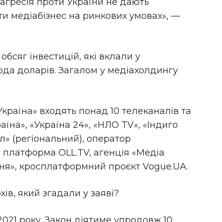
а агресія проти України не дають
и медіабізнес на ринкових умовах», —
обсяг інвестицій, які вклали у
рда доларів. Загалом у медіахолдингу
країна» входять понад 10 телеканалів та
їна», «Україна 24», «НЛО TV», «Індиго
ал» (регіональний), оператор
, платформа OLL.TV, агенція «Медіа
дня», кросплатформний проєкт Vogue.UA.
ів, який згадали у заяві?
2021 року. Закон діятиме упродовж 10