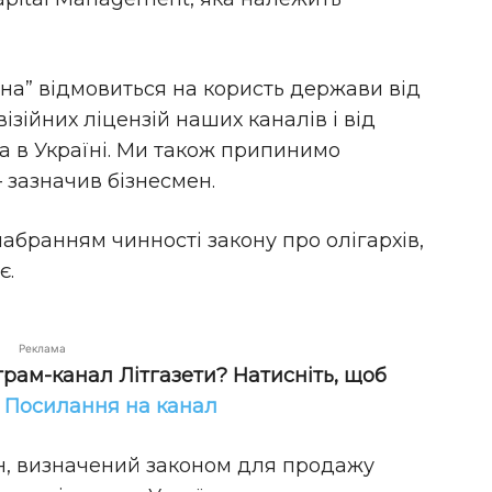
їна” відмовиться на користь держави від
візійних ліцензій наших каналів і від
а в Україні. Ми також припинимо
 зазначив бізнесмен.
абранням чинності закону про олігархів,
є.
Реклама
грам-канал Літгазети? Натисніть, щоб
!
Посилання на канал
н, визначений законом для продажу