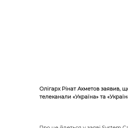
Олігарх Рінат Ахметов заявив, щ
телеканали «Україна» та «Україн
Про це йдеться у заяві System 