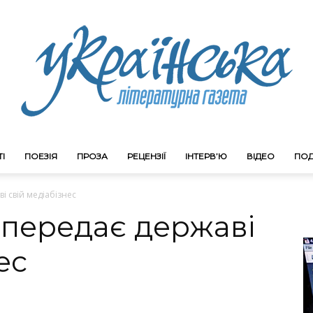
І
ПОЕЗІЯ
ПРОЗА
РЕЦЕНЗІЇ
ІНТЕРВ’Ю
ВІДЕО
ПОД
Litgazeta.com.ua
і свій медіабізнес
 передає державі
ес