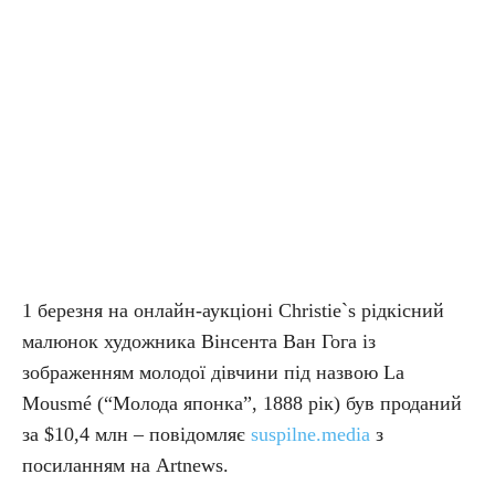
1 березня на онлайн-аукціоні Christie`s рідкісний
малюнок художника Вінсента Ван Гога із
зображенням молодої дівчини під назвою La
Mousmé (“Молода японка”, 1888 рік) був проданий
за $10,4 млн – повідомляє
suspilne.media
з
посиланням на Artnews.