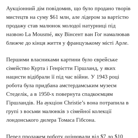
Аукціонний дім повідомив, що було продано творів
мистецтв на суму $61 млн, але лідером за вартістю
продажу став малюнок молодої натурниці під
назвою La Mousmé, яку Вінсент ван Гог намалював
ближче до кінця життя у французькому місті Арле.
Першими власниками картини було єврейське
сімейство Курта і Генрієтти Гіршланд, у яких
нацисти відібрали її під час війни. У 1943 році
робота була придбана амстердамським музеєм
Стеделік, а в 1950-х повернута спадкоємцям
Гіршландів. На аукціон Christie’s вона потрапила в
групі з восьми малюнків з сімейної колекції
лондонського дилера Томаса Гібсона.
Перед продажем роботу оцінювали від $7 до $10