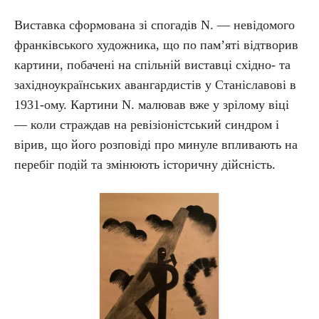
Виставка сформована зі спогадів N. — невідомого
франківського художника, що по пам’яті відтворив
картини, побачені на спільній виставці східно- та
західноукраїнських авангардистів у Станіславові в
1931-ому. Картини N. малював вже у зрілому віці
— коли страждав на ревізіоністський синдром і
вірив, що його розповіді про минуле впливають на
перебіг подій та змінюють історичну дійсність.