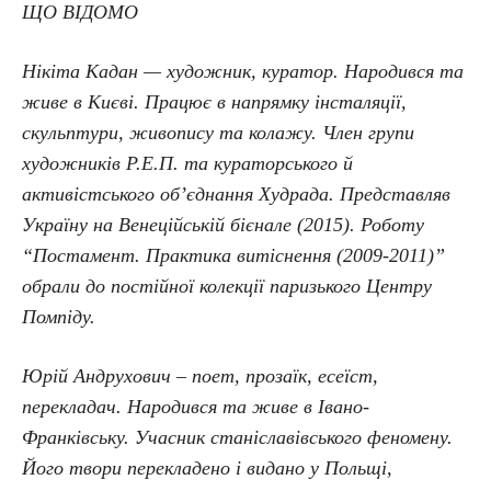
ЩО ВІДОМО
Нікіта Кадан — художник, куратор. Народився та
живе в Києві. Працює в напрямку інсталяції,
скульптури, живопису та колажу. Член групи
художників Р.Е.П. та кураторського й
активістського об’єднання Худрада. Представляв
Україну на Венеційській бієнале (2015). Роботу
“Постамент. Практика витіснення (2009-2011)”
обрали до постійної колекції паризького Центру
Помпіду.
Юрій Андрухович – поет, прозаїк, есеїст,
перекладач. Народився та живе в Івано-
Франківську. Учасник станіславівського феномену.
Його твори перекладено і видано у Польщі,