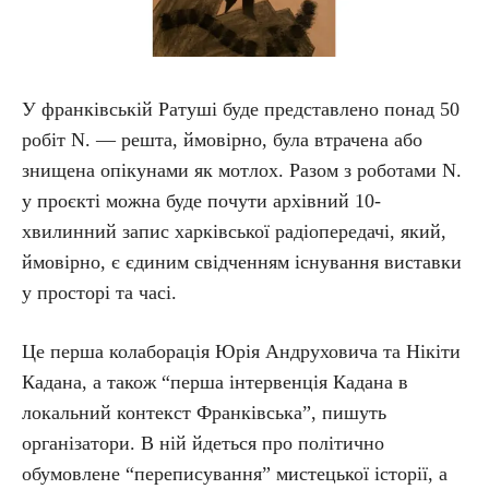
У франківській Ратуші буде представлено понад 50
робіт N. — решта, ймовірно, була втрачена або
знищена опікунами як мотлох. Разом з роботами N.
у проєкті можна буде почути архівний 10-
хвилинний запис харківської радіопередачі, який,
ймовірно, є єдиним свідченням існування виставки
у просторі та часі.
Це перша колаборація Юрія Андруховича та Нікіти
Кадана, а також “перша інтервенція Кадана в
локальний контекст Франківська”, пишуть
організатори. В ній йдеться про політично
обумовлене “переписування” мистецької історії, а