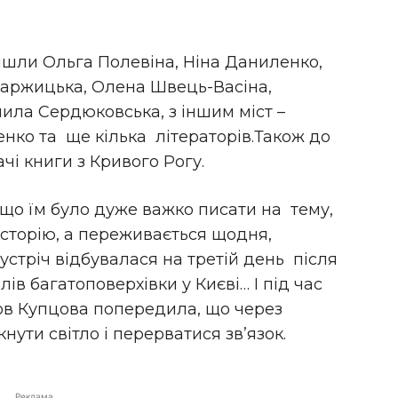
йшли Ольга Полевіна, Ніна Даниленко,
Заржицька, Олена Швець-Васіна,
ла Сердюковська, з іншим міст –
енко та ще кілька літераторів.Також до
і книги з Кривого Рогу.
 що їм було дуже важко писати на тему,
 історію, а переживається щодня,
устріч відбувалася на третій день після
лів багатоповерхівки у Києві… І під час
в Купцова попередила, що через
нути світло і перерватися зв’язок.
Реклама