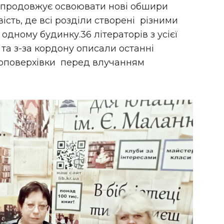
” продовжує освоювати нові обшири
ість, де всі розділи створені різними
 одному будинку.36 літераторів з усієї
) та з-за кордону описали останні
топоверхівки перед влучанням