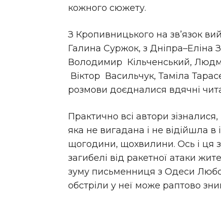
кожного сюжету.
З Кропивницького на зв’язок ви
Галина Суржок, з Дніпра–Еліна 
Володимир Кільченський, Людми
Віктор Васильчук, Таміла Тарас
розмови доєдналися вдячні читач
Практично всі автори зізналися,
яка не вигадана і не відійшла в
щогодини, щохвилини. Ось і ця з
загибелі від ракетної атаки жите
зуму письменниця з Одеси Любо
обстріли у неї може раптово зник