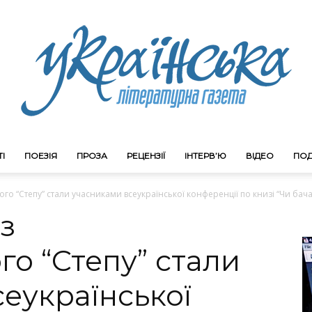
І
ПОЕЗІЯ
ПРОЗА
РЕЦЕНЗІЇ
ІНТЕРВ’Ю
ВІДЕО
ПОД
Litgazeta.com.ua
о “Степу” стали учасниками всеукраїнської конференції по книзі “Чи бачат
з
о “Степу” стали
еукраїнської