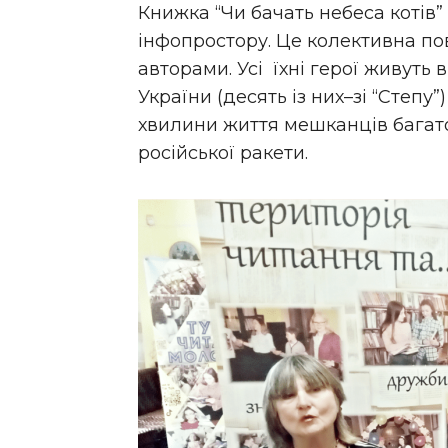
Книжка “Чи бачать небеса котів
інфопростору. Це колективна пов
авторами. Усі їхні герої живуть в
України (десять із них–зі “Степу”
хвилини життя мешканців бага
російської ракети.