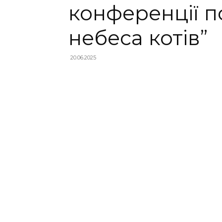
конференції п
небеса котів”
20.06.2025