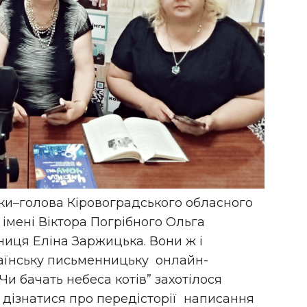
ки–голова Кіровоградського обласного
 імені Віктора Погрібного Ольга
ниця Еліна Заржицька. Вони ж і
раїнську письменницьку онлайн-
и бачать небеса котів” захотілося
і дізнатися про передісторії написання