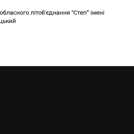
обласного літоб
‘
єднання “Степ” імені
ицький