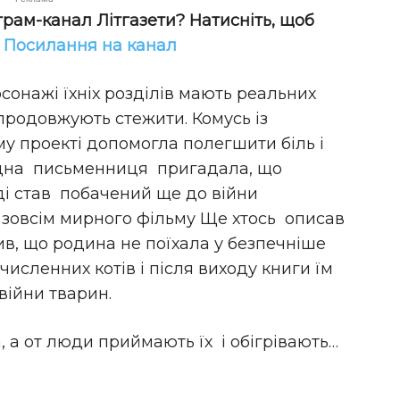
грам-канал Літгазети? Натисніть, щоб
!
Посилання на канал
рсонажі їхніх розділів мають реальних
продовжують стежити. Комусь із
му проекті допомогла полегшити біль і
 Одна письменниця пригадала, що
ді став побачений ще до війни
 зовсім мирного фільму Ще хтось описав
ив, що родина не поїхала у безпечніше
 численних котів і після виходу книги їм
війни тварин.
а, а от люди приймають їх і обігрівають…