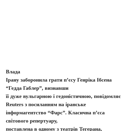
Влада
Ірану заборонила грати п’єсу Генріка Ібсена
“Гедда Габлер”, визнавши
її дуже вульгарною і гедоністичною, повідомляє
Reuters з посиланням на іранське
інформагентство “Фарс”. Класична п’єса
світового репертуару,
поставлена в одному з театрів Тегерана,