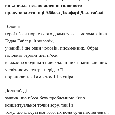
викликала незадоволення головного
прокурора столиці Аббаса Джафарі Долатабаді.
Головні
герої п’єси норвезького драматурга – молода жінка
Гедда Габлер, її чоловік,
учений, і ще один чоловік, письменник. Образ
головної героїні цієї п’єси
вважається одним з найскладніших і найцікавіших
у світовому театрі, нерідко її
порівнюють з Гамлетом Шекспіра.
Долатабаді
заявив, що п’єса була проблемною “як з
концептуальної точки зору, так і в
тому, що стосується того, як вона була поставлена”.