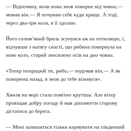
— Відпочину, коли вона знов поверне від човна,—
мовив він.— Я почуваю себе куди краще. А тоді,
через два-три кола, я її здолаю.
Його солом’яний бриль зсунувся аж на потилицю, і,
відчувши з натягу снасті, що рибина повернула на
нове коло, старий знесилено осів на дно човна.
«Тепер попрацюй ти, рибо,— подумав він,— А як
повернеш назад, я знов до тебе візьмуся».
Хвиля на морі стала помітно крутіша. Але вітер
провіщав добру погоду й мав допомогти старому
дістатися до берега.
— Мені залишиться тільки кермувати на південний