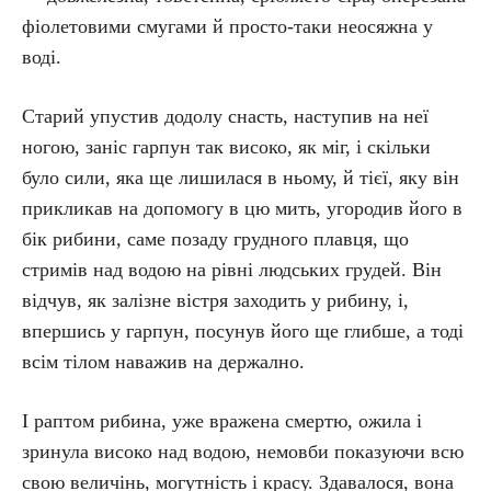
фіолетовими смугами й просто-таки неосяжна у
воді.
Старий упустив додолу снасть, наступив на неї
ногою, заніс гарпун так високо, як міг, і скільки
було сили, яка ще лишилася в ньому, й тієї, яку він
прикликав на допомогу в цю мить, угородив його в
бік рибини, саме позаду грудного плавця, що
стримів над водою на рівні людських грудей. Він
відчув, як залізне вістря заходить у рибину, і,
впершись у гарпун, посунув його ще глибше, а тоді
всім тілом наважив на держално.
І раптом рибина, уже вражена смертю, ожила і
зринула високо над водою, немовби показуючи всю
свою величінь, могутність і красу. Здавалося, вона