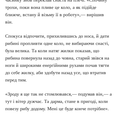
трохи, поки вона пливе це коло, а як підійде
ближче, встану й візьму її в роботу»,— вирішив
він.
Спокуса відпочити, прихилившись до носа, й дати
рибині пропливти одне коло, не вибираючи снасті,
була велика. Та коли натяг жилки показав, що
рибина повернула назад до човна, старий звівся на
ноги й широкими енергійними рухами почав тягти
до себе жилку, аби здобути назад усе, що втратив
перед тим.
«Зроду я ще так не стомлювався,— подумав він,— а
тут і вітер дужчає. Та дарма, стане в пригоді, коли
повезу рибу додому. Мені це буде конче потрібне».