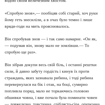
водою своїм величезним хвостом.
«Спробую знов»,— пообіцяв собі старий, хоч руки
йому геть знесиліли, а в очах було темно і лише
вряди-годи на мить прояснювалось.
Він спробував знов — і так само намарне. «Он як,
— подумав він, знову мало не зомлівши.— То
спробую ще раз».
Він зібрав докупи весь свій біль, і останні рештки
сили, й давно забуту гордість і кинув їх проти
страждань, яких зазнавала рибина, і тоді рибина
перевернулася на бік і отак, на боці, сумирно
попливла поряд, мало не торкаючись головою
обшивки човна, і вже почала була поминати човен
— довжелезна, товстенна, сріблясто-сіра, оперезана