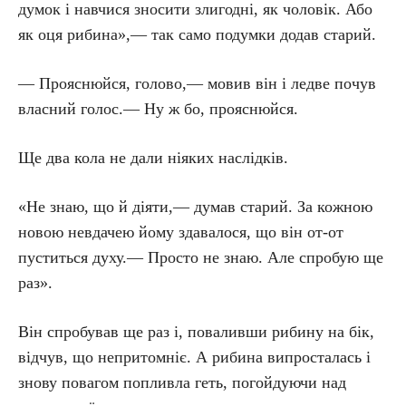
думок і навчися зносити злигодні, як чоловік. Або
як оця рибина»,— так само подумки додав старий.
— Прояснюйся, голово,— мовив він і ледве почув
власний голос.— Ну ж бо, прояснюйся.
Ще два кола не дали ніяких наслідків.
«Не знаю, що й діяти,— думав старий. За кожною
новою невдачею йому здавалося, що він от-от
пуститься духу.— Просто не знаю. Але спробую ще
раз».
Він спробував ще раз і, поваливши рибину на бік,
відчув, що непритомніє. А рибина випросталась і
знову повагом попливла геть, погойдуючи над