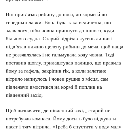
Він прив’язав рибину до носа, до корми й до
середньої лавки. Вона була така величезна, що
здавалося, ніби човна припнуто до іншого, куди
більшого судна. Старий відрізав кусень линви і
підв’язав нижню щелепу рибини до меча, щоб паща
не роззявлялась і не гальмувала ходу човна. Тоді
поставив щоглу, прилаштував палицю, що правила
йому за гафель, закріпив гік, а коли залатане
вітрило напнулось і човен рушив з місця, сам
півлежачи вмостився на кормі й поплив на
південний захід.
Щоб визначити, де південний захід, старий не
потребував компаса. Йому досить було відчувати
пасат і тягу вітрила. «Треба б спустити у воду малу