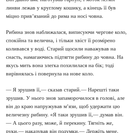
линви лежав у круглому кошику, а кінець її був
міцно прив’язаний до рима на носі човна.
Рибина знов наближалася, виписуючи чергове коло,
спокійна та велична, і тільки хвіст її розмірено
коливався у воді. Старий щосили наважував на
снасть, намагаючись підтягти рибину до човна. На
якусь мить вона злегка похилилася на бік; тоді
вирівнялась і повернула на нове коло.
— Я зрушив її,— сказав старий.— Нарешті таки
зрушив. У нього знов запаморочилося в голові, але
він до краю напружував м’язи, щоб удержати цю
величезну рибину. «Я таки зрушив її,— думав він.
— А цього разу, може, й перекину. Тягніть же,
руки,— наказував він подумки.— Держіть мене,