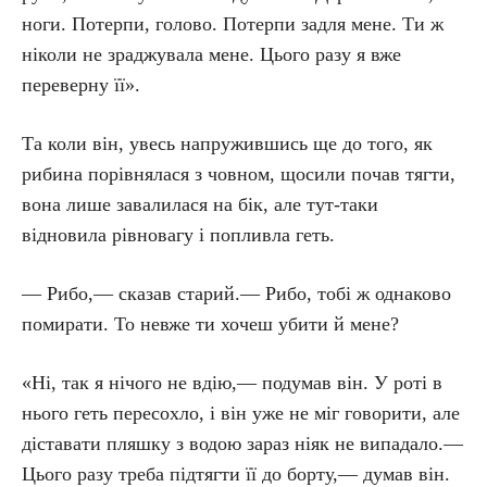
ноги. Потерпи, голово. Потерпи задля мене. Ти ж
ніколи не зраджувала мене. Цього разу я вже
переверну її».
Та коли він, увесь напружившись ще до того, як
рибина порівнялася з човном, щосили почав тягти,
вона лише завалилася на бік, але тут-таки
відновила рівновагу і попливла геть.
— Рибо,— сказав старий.— Рибо, тобі ж однаково
помирати. То невже ти хочеш убити й мене?
«Ні, так я нічого не вдію,— подумав він. У роті в
нього геть пересохло, і він уже не міг говорити, але
діставати пляшку з водою зараз ніяк не випадало.—
Цього разу треба підтягти її до борту,— думав він.