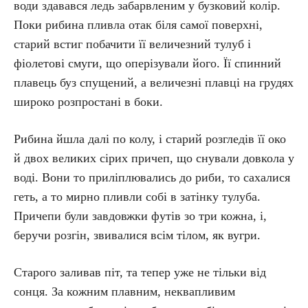
води здавався ледь забарвленим у бузковий колір.
Поки рибина пливла отак біля самої поверхні,
старий встиг побачити її величезний тулуб і
фіолетові смуги, що оперізували його. Її спинний
плавець буз спущений, а величезні плавці на грудях
широко розпростані в боки.
Рибина йшла далі по колу, і старий розгледів її око
й двох великих сірих причеп, що снували довкола у
воді. Вони то приліплювались до риби, то сахалися
геть, а то мирно пливли собі в затінку тулуба.
Причепи були завдовжки футів зо три кожна, і,
беручи розгін, звивалися всім тілом, як вугри.
Старого заливав піт, та тепер уже не тільки від
сонця. За кожним плавним, неквапливим