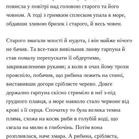
повисла у повітрі над головою старого та його
човном. А тоді з гримким сплеском упала в море,
обдавши зливою бризок і старого, й весь човен.
Старого змагали млості й нудота, і він майже нічого
не бачив. Та все-таки вивільнив линву гарпуна й
став помалу перепускати її обдертими,
закривавленими руками; а коли в очах йому трохи
проясніло, побачив, що рибина лежить на спині,
виставивши догори сріблясте черево. Довге
держално гарпуна скісно стриміло в неї з-під
грудного плавця, а море навколо стало червоне від
крові з її серця. Спочатку то була велика темна
пляма, схожа на косяк риби в голубій воді, що
сягала на милю в глибочінь. Потім вона
розпливлася, наче хмара. А рибина, срібляста,