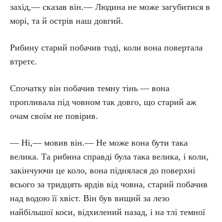
захід,— сказав він.— Людина не може загубитися в
морі, та й острів наш довгий.
Рибину старий побачив тоді, коли вона повертала
втретє.
Спочатку він побачив темну тінь — вона
пропливала під човном так довго, що старий аж
очам своїм не повірив.
— Ні,— мовив він.— Не може вона бути така
велика. Та рибина справді була така велика, і коли,
закінчуючи це коло, вона піднялася до поверхні
всього за тридцять ярдів від човна, старий побачив
над водою її хвіст. Він був вищий за лезо
найбільшої коси, відхилений назад, і на тлі темної