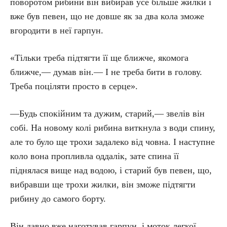
поворотом рибини він вибирав усе більше жилки і
вже був певен, що не довше як за два кола зможе
вгородити в неї гарпун.
«Тільки треба підтягти її ще ближче, якомога
ближче,— думав він.— I не треба бити в голову.
Треба поціляти просто в серце».
—Будь спокійним та дужим, старий,— звелів він
собі. На новому колі рибина виткнула з води спину,
але то було ще трохи задалеко від човна. І наступне
коло вона пропливла оддалік, зате спина її
піднялася вище над водою, і старий був певен, що,
вибравши ще трохи жилки, він зможе підтягти
рибину до самого борту.
Він давно вже наготував гарпун, і моток легкої