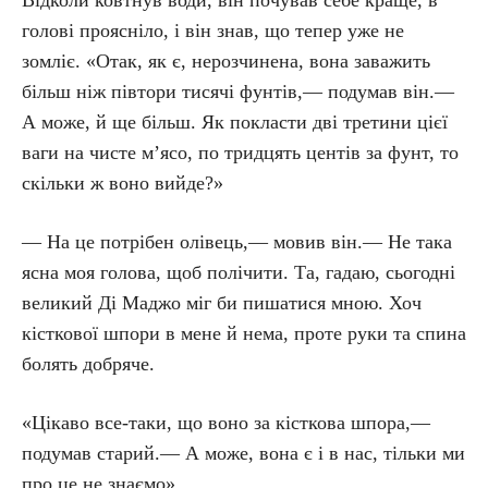
голові проясніло, і він знав, що тепер уже не
зомліє. «Отак, як є, нерозчинена, вона заважить
більш ніж півтори тисячі фунтів,— подумав він.—
А може, й ще більш. Як покласти дві третини цієї
ваги на чисте м’ясо, по тридцять центів за фунт, то
скільки ж воно вийде?»
— На це потрібен олівець,— мовив він.— Не така
ясна моя голова, щоб полічити. Та, гадаю, сьогодні
великий Ді Маджо міг би пишатися мною. Хоч
кісткової шпори в мене й нема, проте руки та спина
болять добряче.
«Цікаво все-таки, що воно за кісткова шпора,—
подумав старий.— А може, вона є і в нас, тільки ми
про це не знаємо».