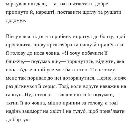
міркував він далі,— а тоді підтягти її, добре
припнути й, нарешті, поставити щоглу та рушати
додому».
Він узявся підтягати рибину впритул до борту, щоб
просилити линву крізь зябра та пащу й прив’язати
її голову до носа човна. «Я хочу побачити її
ближче,— подумав він,— торкнутись, відчути, яка
вона. Адже в ній усе моє багатство. Та не тому
мене так пориває до неї доторкнутися. Певне, я вже
раз діткнувся її серця. Тоді, коли вдруге наважив на
гарпун. Ну, а тепер,— звелів він собі подумки,—
тягни її до човна, міцно припни за голову, а тоді
надінь зашморг на хвіст і на тулуб, щоб прив’язати
до борту».