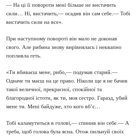
— На ці її повороти мені більше не вистачить
сили… Ні, вистачить,— осадив він сам себе.— Тобі
вистачить сили на все».
При наступному повороті він мало не доконав
свого. Але рибина знову вирівнялась і неквапно
попливла геть.
«Ти вбиваєш мене, рибо,— подумав старий.—
Одначе ти маєш на це право. Ніколи ще я не бачив
такої величної, прекрасної, спокійної та
благородної істоти, як ти, моя сестро. Гаразд, убий
мене ти. Мені байдуже, хто кого вб’є…
Тобі каламутиться в голові,— спинив він себе.— А
треба, щоб голова була ясна. Отож пильнуй своїх