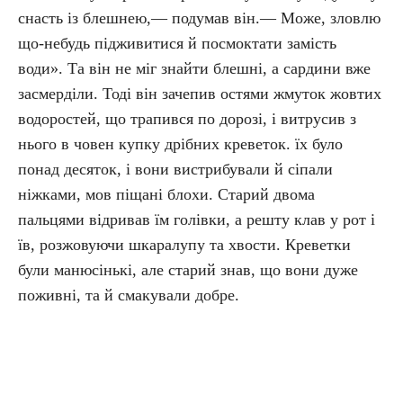
снасть із блешнею,— подумав він.— Може, зловлю
що-небудь підживитися й посмоктати замість
води». Та він не міг знайти блешні, а сардини вже
засмерділи. Тоді він зачепив остями жмуток жовтих
водоростей, що трапився по дорозі, і витрусив з
нього в човен купку дрібних креветок. їх було
понад десяток, і вони вистрибували й сіпали
ніжками, мов піщані блохи. Старий двома
пальцями відривав їм голівки, а решту клав у рот і
їв, розжовуючи шкаралупу та хвости. Креветки
були манюсінькі, але старий знав, що вони дуже
поживні, та й смакували добре.