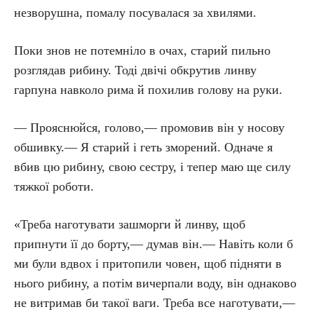
незворушна, помалу посувалася за хвилями.
Поки знов не потемніло в очах, старий пильно
розглядав рибину. Тоді двічі обкрутив линву
гарпуна навколо рима й похилив голову на руки.
— Прояснюйся, голово,— промовив він у носову
обшивку.— Я старий і геть зморений. Одначе я
вбив цю рибину, свою сестру, і тепер маю ще силу
тяжкої роботи.
«Треба наготувати зашморги й линву, щоб
припнути її до борту,— думав він.— Навіть коли б
ми були вдвох і притопили човен, щоб підняти в
нього рибину, а потім вичерпали воду, він однаково
не витримав би такої ваги. Треба все наготувати,—