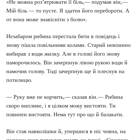
«Не можна роз’ятрювати її біль,— подумав він,—
Мій біль — то пусте. Я здатен його перебороти. А
от вона може знавісніти з болю».
Незабаром рибина перестала бити в повідець і
знову пішла повільними колами. Старий невпинно
вибирав з води жилку. Але в голові його знову
паморочилось. Він зачерпнув лівою рукою води й
намочив голову. Тоді зачерпнув ще й плеснув на
потилицю.
— Руку вже не корчить,— сказав він.— Рибина
скоро випливе, і я цілком можу вистояти. Ти
повинен вистояти. Нема тут про що й балакати.
Він став навколішки й, упершися в ніс човна, на
часинку знов переклав снасть на плечі. «Спочину