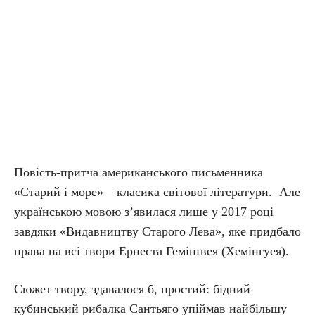
Повість-притча американського письменника
«Старий і море» – класика світової літератури. Але
українською мовою з’явилася лише у 2017 році
завдяки «Видавництву Старого Лева», яке придбало
права на всі твори Ернеста Гемінґвея (Хемінгуея).
Сюжет твору, здавалося б, простий: бідний
кубинський рибалка Сантьяго упіймав найбільшу