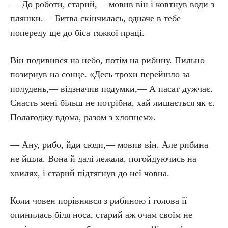
— До роботи, старий,— мовив він і ковтнув води з
пляшки.— Битва скінчилась, одначе в тебе
попереду ще до біса тяжкої праці.
Він подивився на небо, потім на рибину. Пильно
позирнув на сонце. «Десь трохи перейшло за
полудень,— відзначив подумки,— А пасат дужчає.
Снасть мені більш не потрібна, хай лишається як є.
Полагоджу вдома, разом з хлопцем».
— Ану, рибо, йди сюди,— мовив він. Але рибина
не йшла. Вона й далі лежала, погойдуючись на
хвилях, і старий підтягнув до неї човна.
Коли човен порівнявся з рибиною і голова її
опинилась біля носа, старий аж очам своїм не