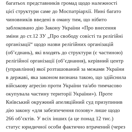
багатьох представників громад щодо належності
цієї структури саме до Моспатріархії. Нині багато
чиновників введені в оману тим, що нібито
заблоковано дію Закону України «Про внесення
зміни до ст.12 ЗУ „Про свободу совісті та релігійні
організації“ щодо назви релігійних організацій
(об’єднань), які входять до структури (є частиною)
релігійної організації (об’єднання), керівний центр
(управління) якої розташований за межами України
в державі, яка законом визнана такою, що здійснила
військову агресію проти України та/або тимчасово
окупувала частину території України»). Проте
Київський окружний апеляційний суд призупинив
дію закону «для забезпечення позову» лише щодо
266 об’єктів. У всіх інших (а це понад 12 тис.)
статус юридичної особи фактично втрачений (через