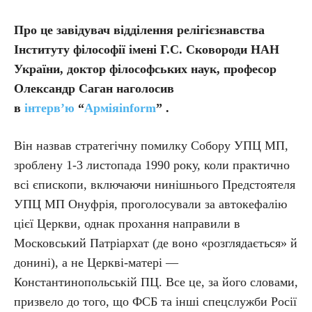
Про це завідувач відділення релігієзнавства
Інституту філософії імені Г.С. Сковороди НАН
України, доктор філософських наук, професор
Олександр Саган наголосив
в
інтерв’ю
“
Арміяinform
” .
Він назвав стратегічну помилку Собору УПЦ МП,
зроблену 1-3 листопада 1990 року, коли практично
всі єпископи, включаючи нинішнього Предстоятеля
УПЦ МП Онуфрія, проголосували за автокефалію
цієї Церкви, однак прохання направили в
Московський Патріархат (де воно «розглядається» й
донині), а не Церкві-матері —
Константинопольській ПЦ. Все це, за його словами,
призвело до того, що ФСБ та інші спецслужби Росії