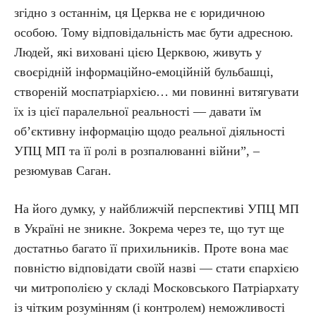
згідно з останнім, ця Церква не є юридичною
особою. Тому відповідальність має бути адресною.
Людей, які виховані цією Церквою, живуть у
своєрідній інформаційно-емоційній бульбашці,
створеній моспатріархією… ми повинні витягувати
їх із цієї паралельної реальності — давати їм
об’єктивну інформацію щодо реальної діяльності
УПЦ МП та її ролі в розпалюванні війни”, –
резюмував Саган.
На його думку, у найближчій перспективі УПЦ МП
в Україні не зникне. Зокрема через те, що тут ще
достатньо багато її прихильників. Проте вона має
повністю відповідати своїй назві — стати єпархією
чи митрополією у складі Московського Патріархату
із чітким розумінням (і контролем) неможливості