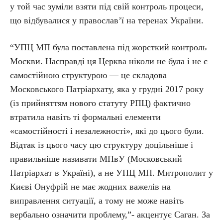
у той час зуміли взяти під свій контроль процеси,
що відбувалися у православ’ї на теренах України.
“УПЦ МП була поставлена під жорсткий контроль
Москви. Насправді ця Церква ніколи не була і не є
самостійною структурою — це складова
Московського Патріархату, яка у грудні 2017 року
(із прийняттям нового статуту РПЦ) фактично
втратила навіть ті формальні елементи
«самостійності і незалежності», які до цього були.
Відтак із цього часу цю структуру доцільніше і
правильніше називати МПвУ (Московський
Патріархат в Україні), а не УПЦ МП. Митрополит у
Києві Онуфрій не має жодних важелів на
виправлення ситуації, а тому не може навіть
вербально означити проблему,”- акцентує Саган. ­За