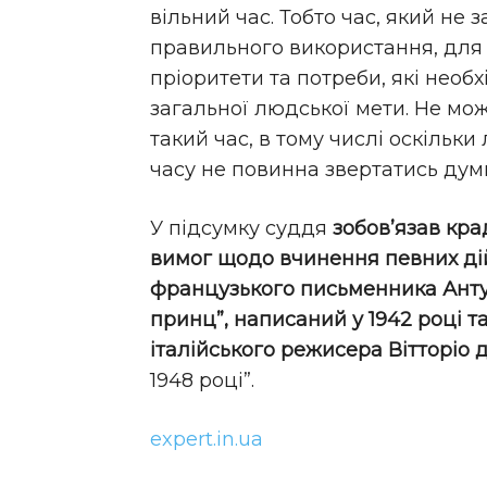
вільний час. Тобто час, який не
правильного використання, для 
пріоритети та потреби, які необ
загальної людської мети. Не мо
такий час, в тому числі оскільк
часу не повинна звертатись дум
У підсумку суддя
зобов’язав кр
вимог щодо вчинення певних дій
французького письменника Анту
принц”, написаний у 1942 році т
італійського режисера Вітторіо 
1948 році”.
expert.in.ua