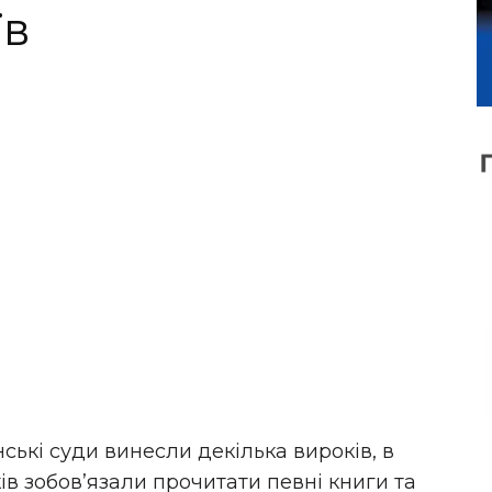
їв
нські суди винесли декілька вироків, в
в зобов’язали прочитати певні книги та