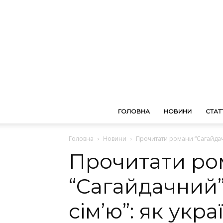
ГОЛОВНА
НОВИНИ
СТАТТ
Головна
Новини
Прочитати романи “Сагайдачни
Прочитати ро
“Сагайдачний”
сім’ю”: як укра