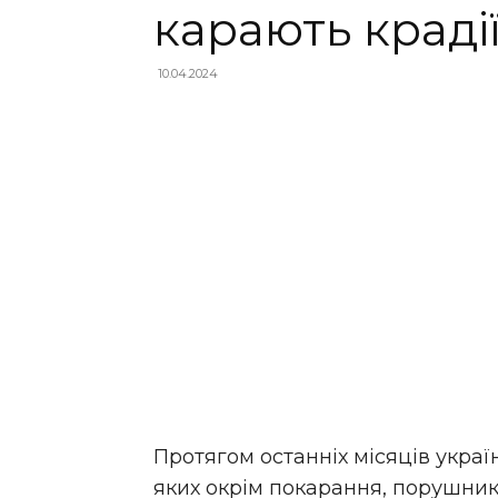
карають краді
10.04.2024
Протягом останніх місяців украї
яких окрім покарання, порушникі