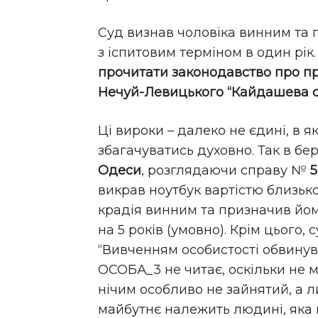
Суд визнав чоловіка винним та 
з іспитовим терміном в один рік.
прочитати законодавство про пр
Нечуй-Левицького “Кайдашева с
Ці вироки – далеко не єдині, в 
збагачуватись духовно. Так в бе
Одеси
, розглядаючи справу №
5
викрав ноутбук вартістю близько
крадія винним та призначив йом
на 5 років (умовно). Крім цього,
“Вивченням особистості обвинув
ОСОБА_3 не читає, оскільки не ма
нічим особливо не зайнятий, а л
майбутнє належить людині, яка 