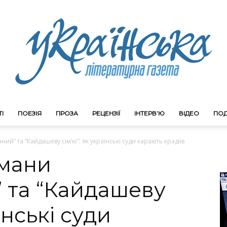
І
ПОЕЗІЯ
ПРОЗА
РЕЦЕНЗІЇ
ІНТЕРВ’Ю
ВІДЕО
ПОД
Litgazeta.com.ua
й” та “Кайдашеву сім’ю”: як українські суди карають крадіїв
мани
 та “Кайдашеву
їнські суди