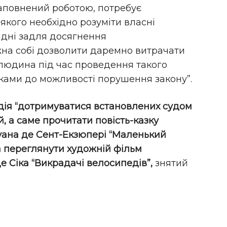
 заповнений роботою, потребує
якого необхідно розуміти власні
хідні задля досягнення
жна собі дозволити даремно витрачати
и людина під час проведення такого
ками до можливості порушення закону”.
адія “дотримуватися встановлених судом
, а саме прочитати повість-казку
ана де Сент-Екзюпері “Маленький
а переглянути художній фільм
де Сіка “Викрадачі велосипедів”,
знятий