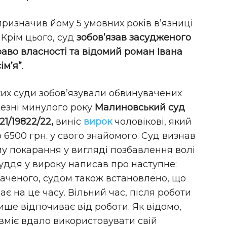
призначив йому 5 умовних років в’язниці
 Крім цього, суд
зобов’язав засудженого
аво власності та відомий роман Івана
ім’я”
.
яких суди зобов’язували обвинувачених
резні минулого року
Малиновський суд
21/19822/22,
виніс
вирок
чоловікові, який
 6500 грн. у свого знайомого. Суд визнав
у покарання у вигляді позбавлення волі
 суддя у вироку написав про наступне:
аченого, судом також встановлено, що
є на це часу. Вільний час, після роботи
ише відпочиває від роботи. Як відомо,
вміє вдало використовувати свій