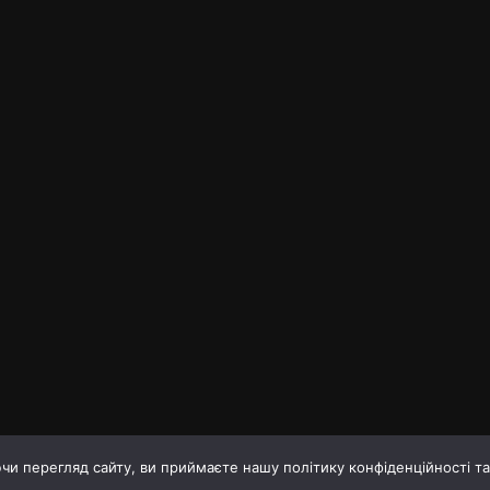
и перегляд сайту, ви приймаєте нашу політику конфіденційності т
оку
Про газету
Правила корист