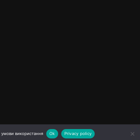
а умови використання
Ok
Privacy policy
ування сайтом
Політика конфіденційності
Різне