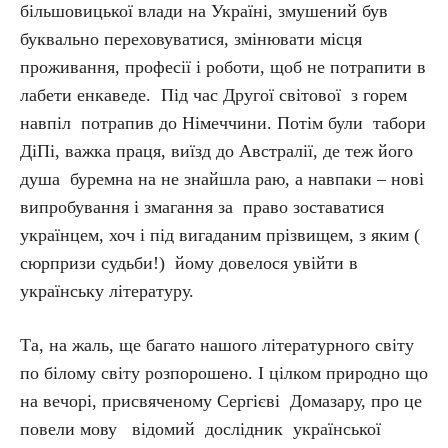
більшовицької влади на Україні, змушений був
буквально переховуватися, змінювати місця
проживання, професії і роботи, щоб не потрапити в
лабети енкаведе. Під час Другої світової з горем
навпіл потрапив до Німеччини. Потім були табори
ДіПі, важка праця, виїзд до Австралії, де теж його
душа буремна на не знайшла раю, а навпаки – нові
випробування і змагання за право зоставатися
українцем, хоч і під вигаданим прізвищем, з яким (
сюрпризи судьби!) йому довелося увійти в
українську літературу.
Та, на жаль, ще багато нашого літературного світу
по білому світу розпорошено. І цілком природно що
на вечорі, присвяченому Сергієві Домазару, про це
повели мову відомий дослідник української