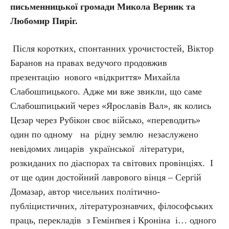
письменницької громади Микола Верник та
Любомир Пиріг.
Після коротких, спонтанних урочистостей, Віктор
Баранов на правах ведучого продовжив
презентацію нового «відкриття» Михайла
Слабошпицького. Адже ми вже звикли, що саме
Слабошпицький через «Ярославів Вал», як колись
Цезар через Рубікон своє військо, «переводить»
один по одному на рідну землю незаслужено
невідомих лицарів української літератури,
розкиданих по діаспорах та світових провінціях. І
от ще один достойний лаврового вінця – Сергій
Домазар, автор чисельних політично-
публіцистичних, літературознавчих, філософських
праць, перекладів з Гемінґвея і Кроніна і… одного