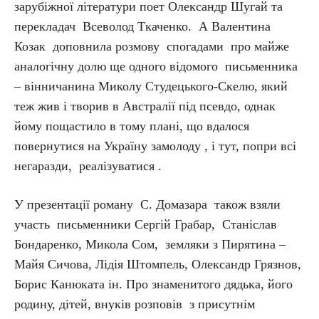
зарубіжної літератури поет Олександр Шугай та
перекладач Всеволод Ткаченко. А Валентина
Козак доповнила розмову спогадами про майже
аналогічну долю ще одного відомого письменника
– вінничанина Миколу Студецького-Скелю, який
теж жив і творив в Австралії під псевдо, однак
йому пощастило в тому плані, що вдалося
повернутися на Україну замолоду , і тут, попри всі
негаразди, реалізуватися .
У презентації роману С. Домазара також взяли
участь письменники Сергій Грабар, Станіслав
Бондаренко, Микола Сом, земляки з Пирятина –
Майя Сичова, Лідія Штомпель, Олександр Грязнов,
Борис Канюката ін. Про знаменитого дядька, його
родину, дітей, внуків розповів з присутнім