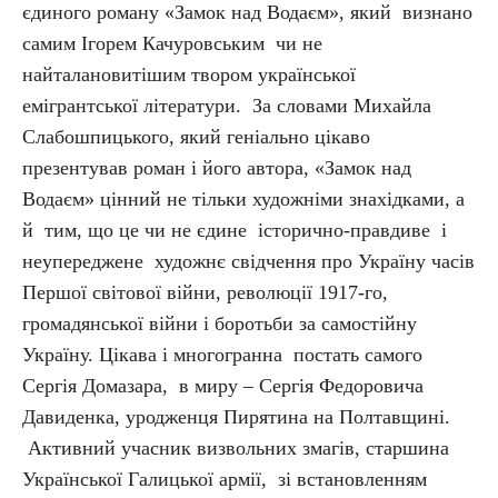
єдиного роману «Замок над Водаєм», який визнано
самим Ігорем Качуровським чи не
найталановитішим твором української
емігрантської літератури. За словами Михайла
Слабошпицького, який геніально цікаво
презентував роман і його автора, «Замок над
Водаєм» цінний не тільки художніми знахідками, а
й тим, що це чи не єдине історично-правдиве і
неупереджене художнє свідчення про Україну часів
Першої світової війни, революції 1917-го,
громадянської війни і боротьби за самостійну
Україну. Цікава і многогранна постать самого
Сергія Домазара, в миру – Сергія Федоровича
Давиденка, уродженця Пирятина на Полтавщині.
Активний учасник визвольних змагів, старшина
Української Галицької армії, зі встановленням