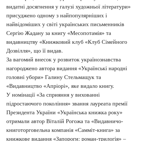
видатні досягнення у галузі художньої літератури»
присуджено одному з найпопулярніших і
найвідоміших у світі українських письменників
Сергію Жадану за книгу «Месопотамія» та
видавництву «Книжковий клуб «Клуб Сімейного
Дозвілля», що її видав.
За вагомий внесок у розвиток українознавства
нагороджено автора видання «Українські народні
головні убори» Галину Стельмащук та
«Видавництво «Апріорі», яке видало книгу.
У номінації «За сприяння у вихованні
підростаючого покоління» звання лауреата премії
Президента України «Українська книжка року»
отримали автор Віталій Рогожа та «Видавничо-
книготорговельна компанія «Самміт-книга» за
книжкове видання «Запороги: роман-трилогія» –