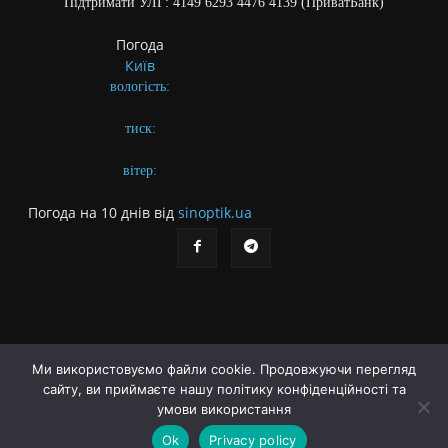
Підтримати УЛГ: 4149 6293 4476 4139 (ПриватБанк)
Погода
Київ
вологість:
тиск:
вітер:
Погода на 10 днів від
sinoptik.ua
Ми використовуємо файли cookie. Продовжуючи перегляд
сайту, ви приймаєте нашу політику конфіденційності та
Про газету
Правила користування сайтом
умови використання
Політика конфіденційності
Різне
Ok
Privacy policy
© Українська літературна газета. Заснована 2009 року