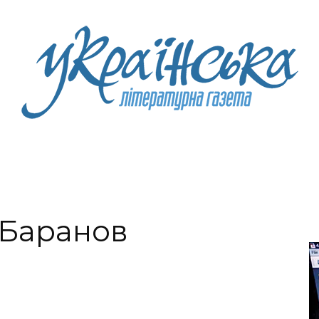
Litgazeta.com.ua
 Баранов