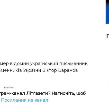
омер відомий український письменник,
ьменників України Віктор Баранов.
Реклама
грам-канал Літгазети? Натисніть, щоб
!
Посилання на канал