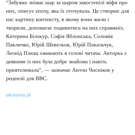
“Забужко знімає шар за шаром закостенілі міфи про
них, описує епоху, яка їх оточувала. Це створює для
нас картину контексту, в якому вони жили і
творили, допомагає подивитись на них справжніх.
Катерина Білокур, Софія Яблонська, Соломія
Павличко, Юрій Шевельов, Юрій Покальчук,
Леонід Плющ оживають в голові читача. Авторка з
деякими із них була добре знайома і навіть
приятелювала”, — зазначає Антон Чисніков у
рецензії для BBC.
ukrayina.pl