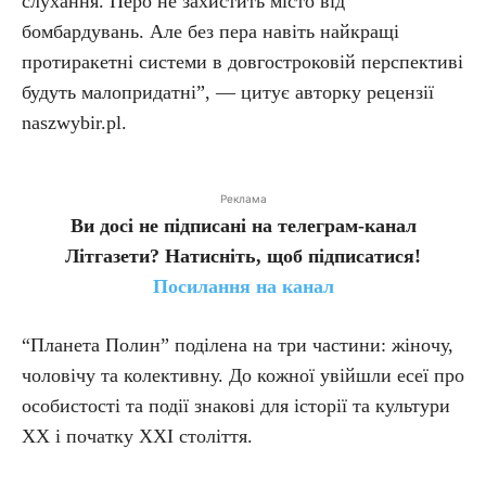
слухання. Перо не захистить місто від
бомбардувань. Але без пера навіть найкращі
протиракетні системи в довгостроковій перспективі
будуть малопридатні”, — цитує авторку рецензії
naszwybir.pl.
Реклама
Ви досі не підписані на телеграм-канал
Літгазети? Натисніть, щоб підписатися!
Посилання на канал
“Планета Полин” поділена на три частини: жіночу,
чоловічу та колективну. До кожної увійшли есеї про
особистості та події знакові для історії та культури
ХХ і початку ХХІ століття.