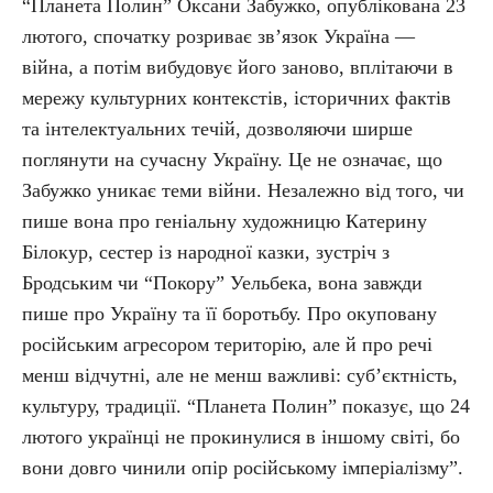
“Планета Полин” Оксани Забужко, опублікована 23
лютого, спочатку розриває зв’язок Україна —
війна, а потім вибудовує його заново, вплітаючи в
мережу культурних контекстів, історичних фактів
та інтелектуальних течій, дозволяючи ширше
поглянути на сучасну Україну. Це не означає, що
Забужко уникає теми війни. Незалежно від того, чи
пише вона про геніальну художницю Катерину
Білокур, сестер із народної казки, зустріч з
Бродським чи “Покору” Уельбека, вона завжди
пише про Україну та її боротьбу. Про окуповану
російським агресором територію, але й про речі
менш відчутні, але не менш важливі: суб’єктність,
культуру, традиції. “Планета Полин” показує, що 24
лютого українці не прокинулися в іншому світі, бо
вони довго чинили опір російському імперіалізму”.