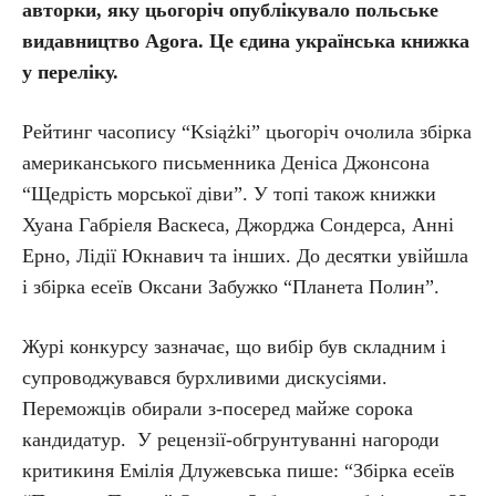
авторки, яку цьогоріч опублікувало польське
видавництво Agora. Це єдина українська книжка
у переліку.
Рейтинг часопису “Książki” цьогоріч очолила збірка
американського письменника Деніса Джонсона
“Щедрість морської діви”. У топі також книжки
Хуана Габріеля Васкеса, Джорджа Сондерса, Анні
Ерно, Лідії Юкнавич та інших. До десятки увійшла
і збірка есеїв Оксани Забужко “Планета Полин”.
Журі конкурсу зазначає, що вибір був складним і
супроводжувався бурхливими дискусіями.
Переможців обирали з-посеред майже сорока
кандидатур. У рецензії-обгрунтуванні нагороди
критикиня Емілія Длужевська пише: “Збірка есеїв