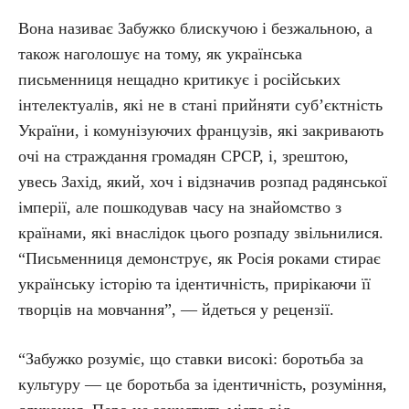
Вона називає Забужко блискучою і безжальною, а
також наголошує на тому, як українська
письменниця нещадно критикує і російських
інтелектуалів, які не в стані прийняти суб’єктність
України, і комунізуючих французів, які закривають
очі на страждання громадян СРСР, і, зрештою,
увесь Захід, який, хоч і відзначив розпад радянської
імперії, але пошкодував часу на знайомство з
країнами, які внаслідок цього розпаду звільнилися.
“Письменниця демонструє, як Росія роками стирає
українську історію та ідентичність, прирікаючи її
творців на мовчання”, — йдеться у рецензії.
“Забужко розуміє, що ставки високі: боротьба за
культуру — це боротьба за ідентичність, розуміння,