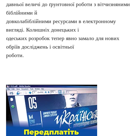
давньої величі до ґрунтовної роботи з вітчизняними
біблійними й
довколабіблійними ресурсами в електронному
вигляді. Колишніх донецьких і
одеських розробок тепер явно замало для нових
обріїв досліджень і освітньої
роботи.